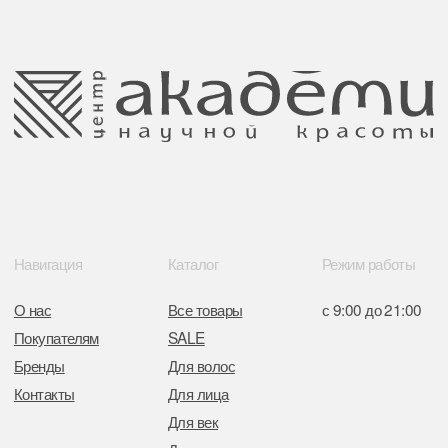
Юридический адрес:
данных
220035 Республика Беларусь, г. Минск,
улица Гвардейская д. 14 пом. 39
Оплата и возврат
Обращение к руководтву
Отказ от рекламной рассылки
Поставщики
Свидетельство о регистрации выдано
Минским горисполкомом 11.07.2017
Интернет-магазин зарегистрирован
в Торговом реестре РБ
от 05.03.2026 №770900
Отдел торговли и услуг администрации
Центрального района Минска
+37517234 42 65
+37517272 53 46
Разработка сайта