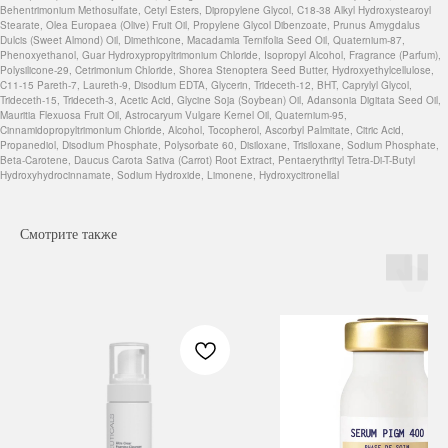
Behentrimonium Methosulfate, Cetyl Esters, Dipropylene Glycol, C18-38 Alkyl Hydroxystearoyl
Stearate, Olea Europaea (Olive) Fruit Oil, Propylene Glycol Dibenzoate, Prunus Amygdalus
Dulcis (Sweet Almond) Oil, Dimethicone, Macadamia Ternifolia Seed Oil, Quaternium-87,
Phenoxyethanol, Guar Hydroxypropyltrimonium Chloride, Isopropyl Alcohol, Fragrance (Parfum),
Polysilicone-29, Cetrimonium Chloride, Shorea Stenoptera Seed Butter, Hydroxyethylcellulose,
C11-15 Pareth-7, Laureth-9, Disodium EDTA, Glycerin, Trideceth-12, BHT, Caprylyl Glycol,
Trideceth-15, Trideceth-3, Acetic Acid, Glycine Soja (Soybean) Oil, Adansonia Digitata Seed Oil,
Mauritia Flexuosa Fruit Oil, Astrocaryum Vulgare Kernel Oil, Quaternium-95,
Cinnamidopropyltrimonium Chloride, Alcohol, Tocopherol, Ascorbyl Palmitate, Citric Acid,
Propanediol, Disodium Phosphate, Polysorbate 60, Disiloxane, Trisiloxane, Sodium Phosphate,
Beta-Carotene, Daucus Carota Sativa (Carrot) Root Extract, Pentaerythrityl Tetra-Di-T-Butyl
Hydroxyhydrocinnamate, Sodium Hydroxide, Limonene, Hydroxycitronellal
Смотрите также
Навигация
Каталог
Режим работы