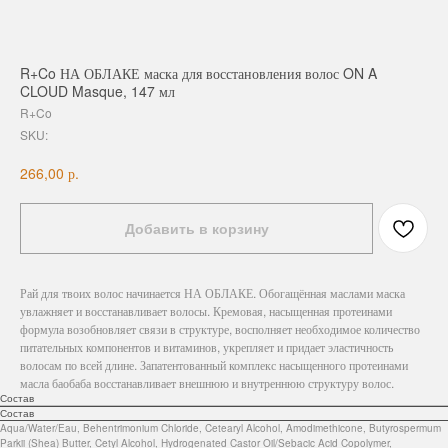
R+Co НА ОБЛАКЕ маска для восстановления волос ON A
CLOUD Masque, 147 мл
R+Co
SKU:
р.
266,00
Добавить в корзину
Рай для твоих волос начинается НА ОБЛАКЕ. Обогащённая маслами маска
увлажняет и восстанавливает волосы. Кремовая, насыщенная протеинами
формула возобновляет связи в структуре, восполняет необходимое количество
питательных компонентов и витаминов, укрепляет и придает эластичность
волосам по всей длине. Запатентованный комплекс насыщенного протеинами
масла баобаба восстанавливает внешнюю и внутреннюю структуру волос.
Состав
Состав
Aqua/Water/Eau, Behentrimonium Chloride, Cetearyl Alcohol, Amodimethicone, Butyrospermum
Parkii (Shea) Butter, Cetyl Alcohol, Hydrogenated Castor Oil/Sebacic Acid Copolymer,