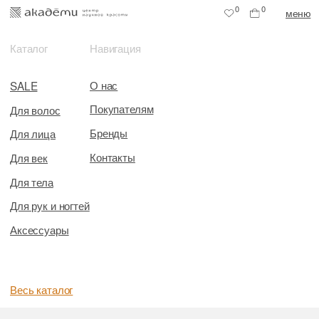
0
0
меню
Каталог
Навигация
О нас
SALE
Покупателям
Для волос
Бренды
Для лица
Контакты
Для век
Для тела
Для рук и ногтей
Аксессуары
Весь каталог