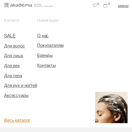
0
0
меню
Каталог
Навигация
О нас
SALE
Покупателям
Для волос
Бренды
Для лица
Контакты
Для век
Для тела
Для рук и ногтей
Аксессуары
Весь каталог
Главная
/
Все товары
/
Для рук и ногтей