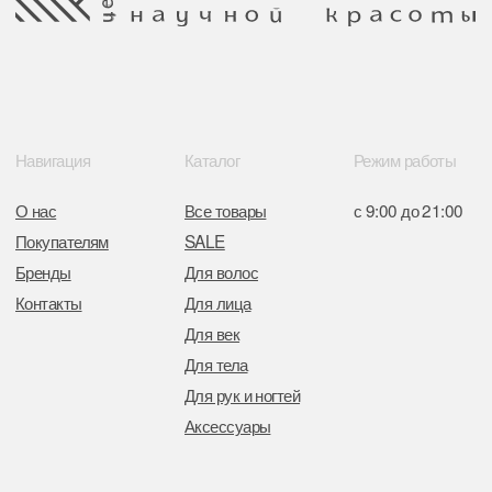
Для рук и ногтей
Аксессуары
Контакты
8 (044) 567 03 57
Telegram
8 (029) 567 03 57
Инстаграм
a.n.k.14@mail.ru
Адрес: г. Минск,
ул. Гвардейская, 14
Публичная оферта
Ⓒ 2025 Все права защищены.
ООО Центр красоты “Академи”
Политика конфиденциальности
УНП: 192940578
Согласие на обработку персональных
Юридический адрес:
данных
220035 Республика Беларусь, г. Минск,
улица Гвардейская д. 14 пом. 39
Оплата и возврат
Обращение к руководтву
Отказ от рекламной рассылки
Поставщики
Свидетельство о регистрации выдано
Минским горисполкомом 11.07.2017
Интернет-магазин зарегистрирован
в Торговом реестре РБ
от 05.03.2026 №770900