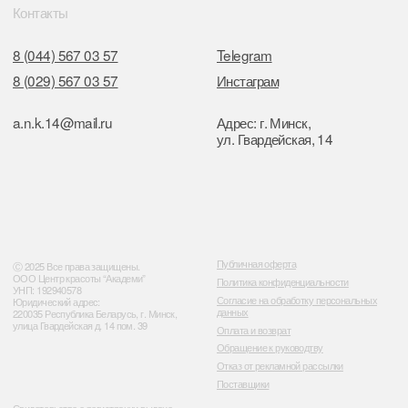
Отдел торговли и услуг администрации
Центрального района Минска
+37517234 42 65
+37517272 53 46
Разработка сайта