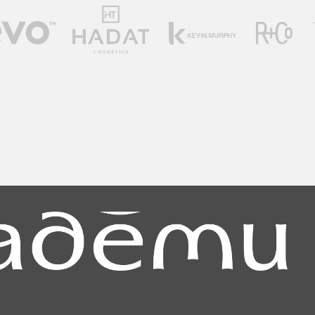
ство и профессионализм идут
 рад предложить широкий
до передовых процедур
 все для того, чтобы
.