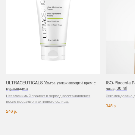
ULTRACEUTICALS Ультра увлажняющий крем с
ISO-Placenta Р
церамидами
лица, 30 ml
Незаменимый продукт в период восстановления
Рекомендовано д
после процедур и активного солнца.
р.
345
р.
246
(
каталог
)
для волос