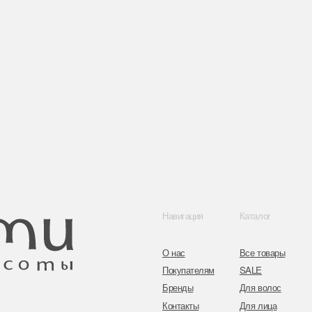
Навигация
Каталог
Контакты
О нас
Все товары
8 (044) 567 03 
Покупателям
SALE
8 (029) 567 03 
Бренды
Для волос
Контакты
Для лица
a.n.k.14@mail.
Для век
Для тела
Telegram
Для рук и ногтей
Инстаграм
Аксессуары