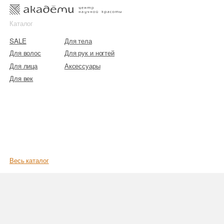
к
к
Каталог
SALE
Для тела
Для волос
Для рук и ногтей
Для лица
Аксессуары
Для век
Весь каталог
Главная
/
Бренды
/
R+Co