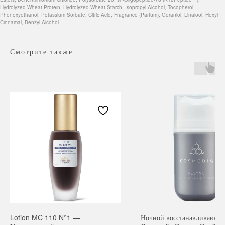
Hydrolyzed Wheat Protein, Hydrolyzed Wheat Starch, Isopropyl Alcohol, Tocopherol,
Phenoxyethanol, Potassium Sorbate, Citric Acid, Fragrance (Parfum), Geraniol, Linalool, Hexyl
Cinnamal, Benzyl Alcohol
Смотрите также
Навигация
Каталог
Режим работы
О нас
Все товары
с 9:00 до 21:00
Покупателям
SALE
Бренды
Для волос
Lotion MC 110 N°1 —
Ночной восстанавливающи
Контакты
Для лица