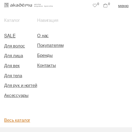
0
0
меню
Каталог
Навигация
О нас
SALE
Покупателям
Для волос
Бренды
Для лица
Контакты
Для век
Для тела
Для рук и ногтей
Аксессуары
Весь каталог