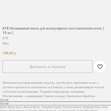
К18 Несмываемая маска для молекулярного восстановления волос |
15 мл |
К18
SKU:
р.
158,00
Добавить в корзину
Интенсивно восстанавливающее средство, способствует укреплению волос и
улучшает прочность и эластичность за 4 минуты, а также дисциплинирует волосы
и облегчает их расчесывание. Устраняет повреждения, вызванные:
Обесцвечивание + окрашивание; Горячая укладка; Химическая обработка.
Состав
Состав
Water (Aqua) (Eau), Alcohol Denat., Propylene Glycol, Cetearyl Alcohol, Dicaprylyl Ether, Cetyl
Esters, Behentrimonium Chloride, Polysorbate 20, sh-Oligopeptide-78 (K18Peptide™),