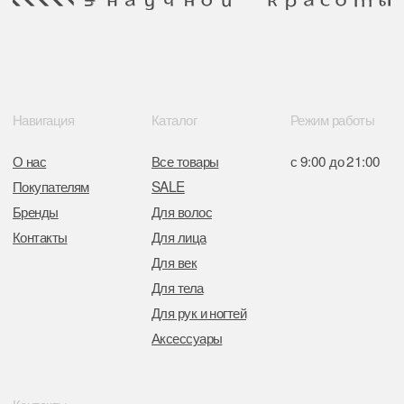
Минским горисполкомом 11.07.2017
Интернет-магазин зарегистрирован
в Торговом реестре РБ
от 05.03.2026 №770900
Отдел торговли и услуг администрации
Центрального района Минска
+37517234 42 65
+37517272 53 46
Разработка сайта