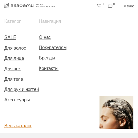
0
0
меню
Каталог
Навигация
О нас
SALE
Покупателям
Для волос
Бренды
Для лица
Контакты
Для век
Для тела
Для рук и ногтей
Аксессуары
Весь каталог
Главная
/
Бренды
/
K18