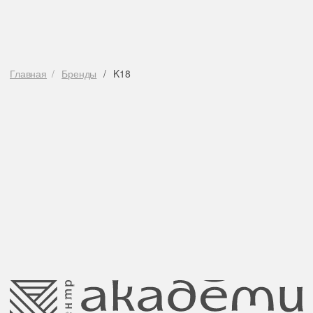
Навигация
Каталог
Режим работы
О нас
Все товары
с 9:00 до 21:00
Покупателям
SALE
Бренды
Для волос
Контакты
Для лица
Для век
Для тела