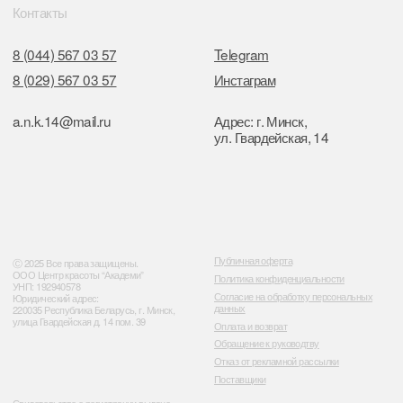
Отдел торговли и услуг администрации
Центрального района Минска
+37517234 42 65
+37517272 53 46
Разработка сайта