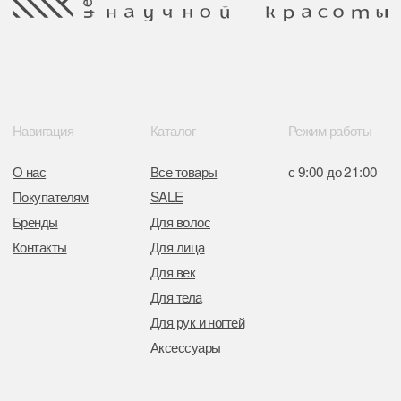
Для рук и ногтей
Аксессуары
Контакты
8 (044) 567 03 57
Telegram
8 (029) 567 03 57
Инстаграм
a.n.k.14@mail.ru
Адрес: г. Минск,
ул. Гвардейская, 14
Публичная оферта
Ⓒ 2025 Все права защищены.
ООО Центр красоты “Академи”
Политика конфиденциальности
УНП: 192940578
Согласие на обработку персональных
Юридический адрес:
данных
220035 Республика Беларусь, г. Минск,
улица Гвардейская д. 14 пом. 39
Оплата и возврат
Обращение к руководтву
Отказ от рекламной рассылки
Поставщики
Свидетельство о регистрации выдано
Минским горисполкомом 11.07.2017
Интернет-магазин зарегистрирован
в Торговом реестре РБ
от 05.03.2026 №770900