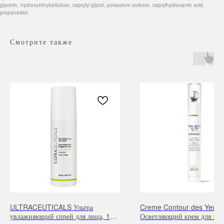
glycerin, hydroxyethylcellulose, caprylyl glycol, potassium sorbate, caprylhydroxamic acid,
propanediol.
Смотрите также
Навигация
Каталог
Режим работы
О нас
Все товары
с 9:00 до 21:00
Покупателям
SALE
Бренды
Для волос
ULTRACEUTICALS Ультра
Creme Contour des Yeux 
Контакты
Для лица
увлажняющий спрей для лица, 150
Осветляющий крем для зо