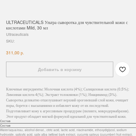
ULTRACEUTICALS Ультра сыворотка для чувствительной кожи с
кислотами Mild, 30 мл
Ultraceuticals
SKU:
р.
311,00
Добавить в корзину
Ключевые ингредиенты: Молочная кислота (4%); Салициловая кислота (0,5%);
Лимонная кислота 4(%); Экстракт толокнянки (1%); Ниацинамид (3%).
Сыворотка деликатно отшелушивает верхний ороговевший слой кожи, очищает
поры, борется с высыпаниями и избавляет кожу от их последствий.
Подготавливает кожу к агрессивным процедурам (пилинги, микродермабразия).
Этот продукт обладает мягкой формулой идеальной для чувствительной кожи.
Состав
Состав
Water/aqua/eau, alcohol denat., citric acid, lactic acid, niacinamide, ethoxydiglycol, sodium
hydroxide, salicylic acid, salix alba (willow) bark extract, cucumis sativus (cucumber) fruit extract,