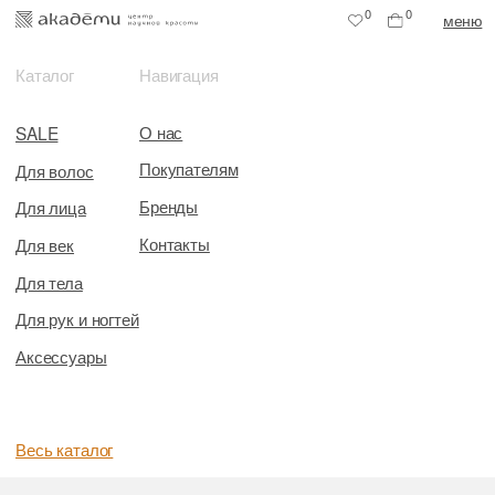
0
0
меню
Каталог
Навигация
О нас
SALE
Покупателям
Для волос
Бренды
Для лица
Контакты
Для век
Для тела
Для рук и ногтей
Аксессуары
Весь каталог