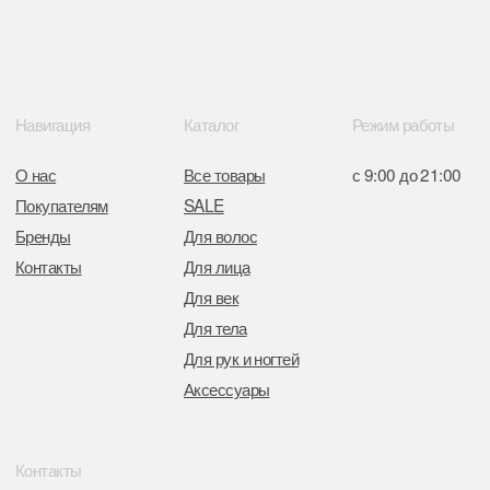
Интернет-магазин зарегистрирован
в Торговом реестре РБ
от 05.03.2026 №770900
Отдел торговли и услуг администрации
Центрального района Минска
+37517234 42 65
+37517272 53 46
Разработка сайта