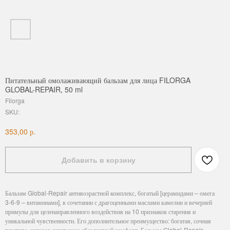
Питательный омолаживающий бальзам для лица FILORGA
GLOBAL-REPAIR, 50 ml
Filorga
SKU:
р.
353,00
Добавить в корзину
Бальзам Global-Repair антивозрастной комплекс, богатый [церамидами – омега
3-6-9 – витаминами], в сочетании с драгоценными маслами камелии и вечерней
примулы для целенаправленного воздействия на 10 признаков старения и
уникальной чувственности. Его дополнительное преимущество: богатая, сочная
текстура, которая дарит коже абсолютный комфорт. Бальзам Global-Repair