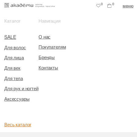
0
0
меню
Каталог
Навигация
О нас
SALE
Покупателям
Для волос
Бренды
Для лица
Контакты
Для век
Для тела
Для рук и ногтей
Аксессуары
Весь каталог