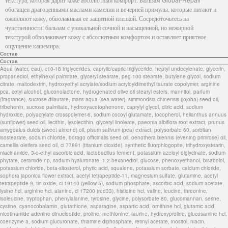
обогащен драгоценными маслами камелии и вечерней примулы, которые питают и
оживляют кожу, обволакивая ее защитной пленкой. Сосредоточьтесь на
чувственности: бальзам с уникальной сочной и насыщенной, но нежирной
текстурой обволакивает кожу с абсолютным комфортом и оставляет приятное
ощущение кашемира.
Состав
Состав
Aqua (water, eau), c10-18 triglycerides, caprylic/capric triglyceride, heptyl undecylenate, glycerin,
propanediol, ethylhexyl palmitate, glyceryl stearate, peg-100 stearate, butylene glycol, sodium
citrate, maltodextrin, hydroxyethyl acrylate/sodium acryloyldimethyl taurate copolymer, arginine
pca, cetyl alcohol, gluconolactone, hydrogenated olive oil stearyl esters, mannitol, parfum
(fragrance), sucrose dilaurate, maris aqua (sea water), simmondsia chinensis (jojoba) seed oil,
tribehenin, sucrose palmitate, hydroxyacetophenone, caprylyl glycol, citric acid, sodium
hydroxide, polyacrylate crosspolymer-6, sodium cocoyl glutamate, tocopherol, helianthus annuus
(sunflower) seed oil, lecithin, lysolecithin, glyceryl linoleate, paeonia albiflora root extract, prunus
amygdalus dulcis (sweet almond) oil, pisum sativum (pea) extract, polysorbate 60, sorbitan
isostearate, sodium chloride, borago officinalis seed oil, oenothera biennis (evening primrose) oil,
camellia oleifera seed oil, ci 77891 (titanium dioxide), synthetic fluorphlogopite, trihydroxystearin,
niacinamide, 3-o-ethyl ascorbic acid, lactobacillus ferment, potassium azeloyl diglycinate, sodium
phytate, ceramide np, sodium hyaluronate, 1,2-hexanediol, glucose, phenoxyethanol, bisabolol,
potassium chloride, beta-sitosterol, phytic acid, squalene, potassium sorbate, calcium chloride,
sophora japonica flower extract, acetyl tetrapeptide-11, magnesium sulfate, glutamine, acetyl
tetrapeptide-9, tin oxide, ci 19140 (yellow 5), sodium phosphate, ascorbic acid, sodium acetate,
lysine hcl, arginine hcl, alanine, ci 17200 (red33), histidine hcl, valine, leucine, threonine,
isoleucine, tryptophan, phenylalanine, tyrosine, glycine, polysorbate 80, glucomannan, serine,
cystine, cyanocobalamin, glutathione, asparagine, aspartic acid, ornithine hcl, glutamic acid,
nicotinamide adenine dinucleotide, proline, methionine, taurine, hydroxyproline, glucosamine hcl,
coenzyme a, sodium glucuronate, thiamine diphosphate, retinyl acetate, inositol, niacin,