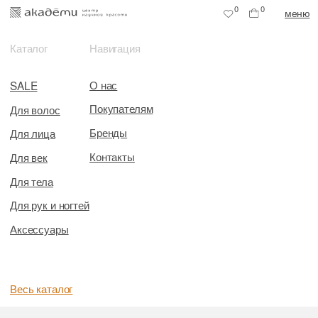
0
0
меню
Каталог
Навигация
О нас
SALE
Покупателям
Для волос
Бренды
Для лица
Контакты
Для век
Для тела
Для рук и ногтей
Аксессуары
Весь каталог