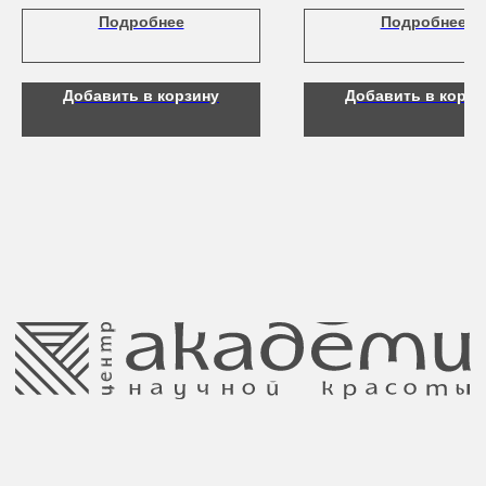
ультрафиолета в течение всего го
Подробнее
Подробнее
a.n.k.14@mail.ru
Адрес: г. Минск,
любом климате).
ул. Гвардейская, 14
Добавить в корзину
Добавить в корзи
Публичная оферта
Ⓒ 2025 Все права защищены.
ООО Центр красоты “Академи”
Политика конфиденциальности
УНП: 192940578
Согласие на обработку персональных
Юридический адрес:
данных
220035 Республика Беларусь, г. Минск,
улица Гвардейская д. 14 пом. 39
Оплата и возврат
Обращение к руководтву
Отказ от рекламной рассылки
Поставщики
Свидетельство о регистрации выдано
Минским горисполкомом 11.07.2017
Интернет-магазин зарегистрирован
в Торговом реестре РБ
от 05.03.2026 №770900
Отдел торговли и услуг администрации
Центрального района Минска
+37517234 42 65
+37517272 53 46
Разработка сайта