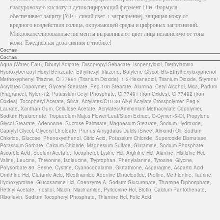
гиалуроновую кислоту и детоксицирующий фермент Life. Формула
обеспечивает защиту [УФ + синий свет + загрязнение], защищая кожу от
вредного воздействия солнца, окружающей среды и цифровых загрязнений.
Микрокапсулированные пигменты выравнивают цвет лица независимо от тона
кожи. Ежедневная доза сияния в тюбике!
Состав
Состав
Aqua (Water, Eau), Dibutyl Adipate, Diisopropyl Sebacate, Isopentyldiol, Diethylamino
Hydroxybenzoyl Hexyl Benzoate, Ethylhexyl Triazone, Butylene Glycol, Bis-Ethylhexyloxyphenol
Methoxyphenyl Triazine, Ci 77891 (Titanium Dioxide), 1,2-Hexanediol, Titanium Dioxide, Styrene/
Acrylates Copolymer, Glyceryl Stearate, Peg-100 Stearate, Alumina, Cetyl Alcohol, Mica, Parfum
(Fragrance), Nylon-12, Potassium Cetyl Phosphate, Ci 77491 (Iron Oxides), Ci 77492 (Iron
Oxides), Tocopheryl Acetate, Silica, Acrylates/C10-30 Alkyl Acrylate Crosspolymer, Peg-8
Laurate, Xanthan Gum, Cellulose Acetate, Acrylates/Ammonium Methacrylate Copolymer,
Sodium Hyaluronate, Tropaeolum Majus Flower/Leaf/Stem Extract, O-Cymen-5-Ol, Propylene
Glycol Stearate, Adenosine, Sucrose Palmitate, Magnesium Stearate, Sodium Hydroxide,
Caprylyl Glycol, Glyceryl Linoleate, Prunus Amygdalus Dulcis (Sweet Almond) Oil, Sodium
Chloride, Glucose, Phenoxyethanol, Citric Acid, Potassium Chloride, Superoxide Dismutase,
Potassium Sorbate, Calcium Chloride, Magnesium Sulfate, Glutamine, Sodium Phosphate,
Ascorbic Acid, Sodium Acetate, Tocopherol, Lysine Hcl, Arginine Hcl, Alanine, Histidine Hcl,
Valine, Leucine, Threonine, Isoleucine, Tryptophan, Phenylalanine, Tyrosine, Glycine,
Polysorbate 80, Serine, Cystine, Cyanocobalamin, Glutathione, Asparagine, Aspartic Acid,
Ornithine Hcl, Glutamic Acid, Nicotinamide Adenine Dinucleotide, Proline, Methionine, Taurine,
Hydroxyproline, Glucosamine Hcl, Coenzyme A, Sodium Glucuronate, Thiamine Diphosphate,
Retinyl Acetate, Inositol, Niacin, Niacinamide, Pyridoxine Hcl, Biotin, Calcium Pantothenate,
Riboflavin, Sodium Tocopheryl Phosphate, Thiamine Hcl, Folic Acid.