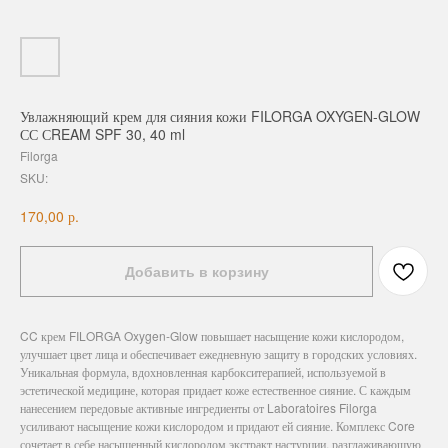
Увлажняющий крем для сияния кожи FILORGA OXYGEN-GLOW
СС СREAM SPF 30, 40 ml
Filorga
SKU:
р.
170,00
Добавить в корзину
CC крем FILORGA Oxygen-Glow повышает насыщение кожи кислородом,
улучшает цвет лица и обеспечивает ежедневную защиту в городских условиях.
Уникальная формула, вдохновленная карбокситерапией, используемой в
эстетической медицине, которая придает коже естественное сияние. С каждым
нанесением передовые активные ингредиенты от Laboratoires Filorga
усиливают насыщение кожи кислородом и придают ей сияние. Комплекс Core
сочетает в себе насыщенный кислородом экстракт настурции, разглаживающую