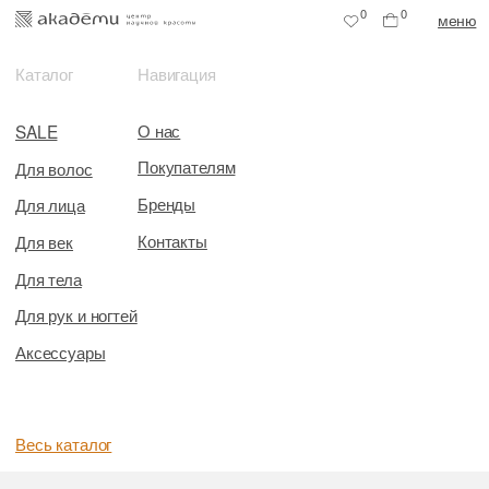
0
0
меню
Каталог
Навигация
О нас
SALE
Покупателям
Для волос
Бренды
Для лица
Контакты
Для век
Для тела
Для рук и ногтей
Аксессуары
Весь каталог