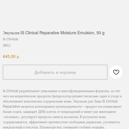
Эмульсия IS Clinical Reparative Moisture Emulsion, 50 g
Is Clinical
SKU:
р.
645,00
Добавить в корзину
Is Clinical разрабатывает уникальные и многофункциональные формулы, за счет
чего космецевтические продукты бренда всегда решают несколько задач в уходе и
обеспечивают комплексное оздоровление кожи. Эмульсия для Лица iS Clinical
Reparative является воплощением мультизадачности – продукт восстанавливает
баланс влаги, защищает ДНК-клеток от повреждений и чинит уже имеющиеся
«поломки», регулирует процессы синтеза коллагена. В результате кожа
оздоравливается, эффективнее противостоит свободным радикалам, улучшается
микрорельеф и текстура. Преимущества: уменьшает глубину морщин,