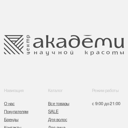
Публичная оферта
Ⓒ 2025 Все права защищены.
ООО Центр красоты “Академи”
Политика конфиденциальности
УНП: 192940578
Согласие на обработку персональных
Юридический адрес:
данных
220035 Республика Беларусь, г. Минск,
улица Гвардейская д. 14 пом. 39
Оплата и возврат
Обращение к руководтву
Отказ от рекламной рассылки
Поставщики
Свидетельство о регистрации выдано
Минским горисполкомом 11.07.2017
Интернет-магазин зарегистрирован
в Торговом реестре РБ
от 05.03.2026 №770900
Отдел торговли и услуг администрации
Центрального района Минска
+37517234 42 65
+37517272 53 46
Разработка сайта