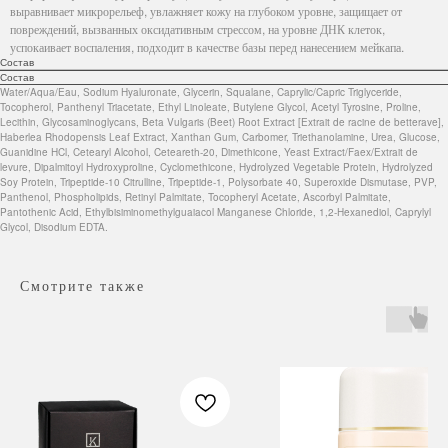
выравнивает микрорельеф, увлажняет кожу на глубоком уровне, защищает от
повреждений, вызванных оксидативным стрессом, на уровне ДНК клеток,
успокаивает воспаления, подходит в качестве базы перед нанесением мейкапа.
Состав
Состав
Water/Aqua/Eau, Sodium Hyaluronate, Glycerin, Squalane, Caprylic/Capric Triglyceride,
Tocopherol, Panthenyl Triacetate, Ethyl Linoleate, Butylene Glycol, Acetyl Tyrosine, Proline,
Lecithin, Glycosaminoglycans, Beta Vulgaris (Beet) Root Extract [Extrait de racine de betterave],
Haberlea Rhodopensis Leaf Extract, Xanthan Gum, Carbomer, Triethanolamine, Urea, Glucose,
Guanidine HCl, Cetearyl Alcohol, Ceteareth-20, Dimethicone, Yeast Extract/Faex/Extrait de
levure, Dipalmitoyl Hydroxyproline, Cyclomethicone, Hydrolyzed Vegetable Protein, Hydrolyzed
Soy Protein, Tripeptide-10 Citrulline, Tripeptide-1, Polysorbate 40, Superoxide Dismutase, PVP,
Panthenol, Phospholipids, Retinyl Palmitate, Tocopheryl Acetate, Ascorbyl Palmitate,
Pantothenic Acid, Ethylbisiminomethylguaiacol Manganese Chloride, 1,2-Hexanediol, Caprylyl
Glycol, Disodium EDTA.
Смотрите также