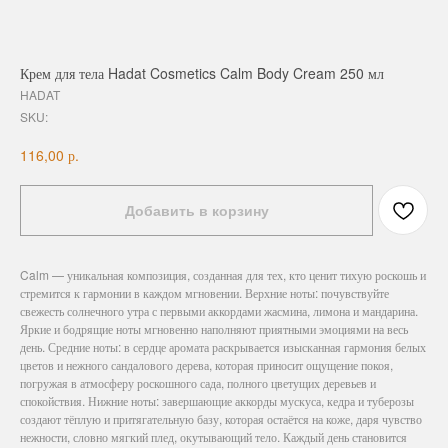
Крем для тела Hadat Cosmetics Calm Body Cream 250 мл
HADAT
SKU:
р.
116,00
Добавить в корзину
Calm — уникальная композиция, созданная для тех, кто ценит тихую роскошь и
стремится к гармонии в каждом мгновении. Верхние ноты: почувствуйте
свежесть солнечного утра с первыми аккордами жасмина, лимона и мандарина.
Яркие и бодрящие ноты мгновенно наполняют приятными эмоциями на весь
день. Средние ноты: в сердце аромата раскрывается изысканная гармония белых
цветов и нежного сандалового дерева, которая приносит ощущение покоя,
погружая в атмосферу роскошного сада, полного цветущих деревьев и
спокойствия. Нижние ноты: завершающие аккорды мускуса, кедра и туберозы
создают тёплую и притягательную базу, которая остаётся на коже, даря чувство
нежности, словно мягкий плед, окутывающий тело. Каждый день становится