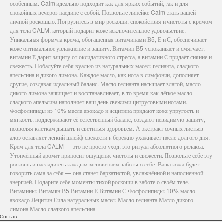
особенным. Calm идеально подходит как для ярких событий, так и для
спокойных вечеров наедине с собой. Позвольте линейке Calm стать вашей
личной роскошью. Погрузитесь в мир роскоши, спокойствия и чистоты с кремом
для тела CALM, который подарит коже исключительное удовольствие.
Уникальная формула крема, обогащённая витаминами В5, Е и С, обеспечивает
коже оптимальное увлажнение и защиту. Витамин В5 успокаивает и смягчает,
витамин Е дарит защиту от оксидативного стресса, а витамин С придаёт сияние и
свежесть. Побалуйте себя вуалью из натуральных масел: гелианта, сладкого
апельсина и дикого лимона. Каждое масло, как нота в симфонии, дополняет
другие, создавая идеальный баланс. Масло гелианта насыщает влагой, масло
дикого лимона защищает и восстанавливает, в то время как лёгкое масло
сладкого апельсина наполняет ваш день свежими цитрусовыми нотами.
Фосфолипиды из 10% масла авокадо и лецитина придают коже упругость и
мягкость, поддерживают её естественный баланс, создают невидимую защиту,
позволяя клеткам дышать и светиться здоровьем. А экстракт сочных листьев
алоэ оставляет лёгкий шлейф свежести и бережно ухаживает после долгого дня.
Крем для тела CALM — это не просто уход, это ритуал абсолютного релакса.
Утончённый аромат приносит ощущение чистоты и свежести. Позвольте себе эту
роскошь и насладитесь каждым мгновением заботы о себе. Ваша кожа будет
говорить сама за себя — она станет бархатистой, увлажнённой и наполненной
энергией. Подарите себе моменты тихой роскоши в заботе о своём теле.
Витамины: Витамин В5 Витамин Е Витамин С Фосфолипиды: 10% масло
авокадо Лецитин Сила натуральных масел: Масло гелианта Масло дикого
лимона Масло сладкого апельсина
Состав