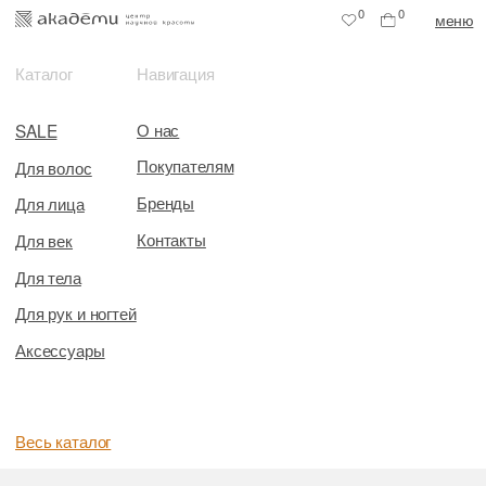
0
0
меню
Каталог
Навигация
О нас
SALE
Покупателям
Для волос
Бренды
Для лица
Контакты
Для век
Для тела
Для рук и ногтей
Аксессуары
Весь каталог