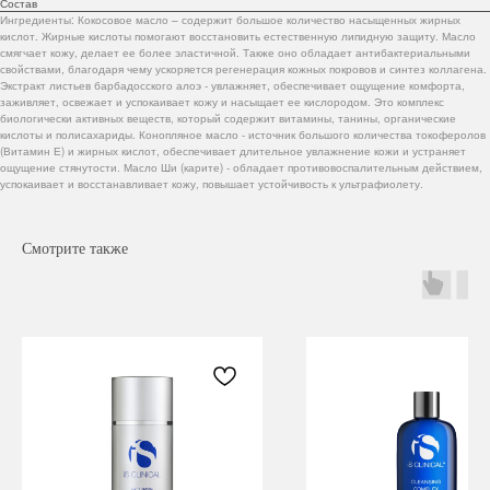
Состав
Ингредиенты: Кокосовое масло – содержит большое количество насыщенных жирных
кислот. Жирные кислоты помогают восстановить естественную липидную защиту. Масло
смягчает кожу, делает ее более эластичной. Также оно обладает антибактериальными
свойствами, благодаря чему ускоряется регенерация кожных покровов и синтез коллагена.
Экстракт листьев барбадосского алоэ - увлажняет, обеспечивает ощущение комфорта,
заживляет, освежает и успокаивает кожу и насыщает ее кислородом. Это комплекс
биологически активных веществ, который содержит витамины, танины, органические
кислоты и полисахариды. Конопляное масло - источник большого количества токоферолов
(Витамин Е) и жирных кислот, обеспечивает длительное увлажнение кожи и устраняет
ощущение стянутости. Масло Ши (карите) - обладает противовоспалительным действием,
успокаивает и восстанавливает кожу, повышает устойчивость к ультрафиолету.
Смотрите также
Навигация
Каталог
Режим работы
О нас
Все товары
с 9:00 до 21:00
Покупателям
SALE
Бренды
Для волос
Контакты
Для лица
Для век
Для тела