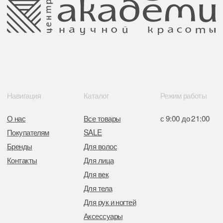
Поставщики
Свидетельство о регистрации выдано
Минским горисполкомом 11.07.2017
Интернет-магазин зарегистрирован
в Торговом реестре РБ
от 05.03.2026 №770900
Отдел торговли и услуг администрации
Центрального района Минска
+37517234 42 65
+37517272 53 46
Разработка сайта