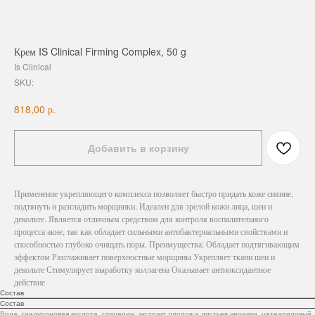
Крем IS Clinical Firming Complex, 50 g
Is Clinical
SKU:
р.
818,00
Добавить в корзину
Применение укрепляющего комплекса позволяет быстро придать коже сияние,
подтянуть и разгладить морщинки. Идеален для зрелой кожи лица, шеи и
декольте. Является отличным средством для контроля воспалительного
процесса акне, так как обладает сильными антибактериальными свойствами и
способностью глубоко очищать поры. Преимущества: Обладает подтягивающим
эффектом Разглаживает поверхностные морщины Укрепляет ткани шеи и
декольте Стимулирует выработку коллагена Оказывает антиоксидантное
действие
Состав
Состав
Вода, гиалуроновая кислота, глицерин, экстракт плодов и листьев черники, цетеариловый