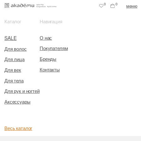
0
0
меню
Каталог
Навигация
О нас
SALE
Покупателям
Для волос
Бренды
Для лица
Контакты
Для век
Для тела
Для рук и ногтей
Аксессуары
Весь каталог