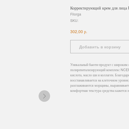
Корректирующий крем для лиц
Filorga
SKU:
р.
302,00
Добавить в корзину
Уникальный бьюти-продукт с широким с
полиревитализирующий комплекс NCEF, 
кислота, масло ши и коллаген. Благодар
восстанавливается на клеточном уровне
разглаживаются морщины, выравниваетс
комфортная текстура средства кажется 