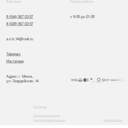
я, 14
Поставщики
Обращение к руководтву
Отказ от рекламной рассылки
Разработка сайта