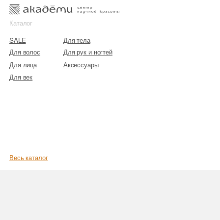
к
к
Каталог
SALE
Для тела
Для волос
Для рук и ногтей
Для лица
Аксессуары
Для век
Весь каталог