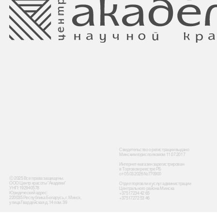
Свидетельство о регистрации выдано
Минским горисполкомом 11.07.2017
Интернет-магазин зарегистрирован
в Торговом реестре РБ
от 05.03.2026 №770900
Ⓒ 2025 Все права защищены.
ООО Центр красоты “Академи”
Отдел торговли и услуг администрации
УНП: 192940578
Центрального района Минска
Юридический адрес:
+37517234 42 65
220035 Республика Беларусь, г. Минск,
+37517272 53 46
улица Гвардейская д. 14 пом. 39