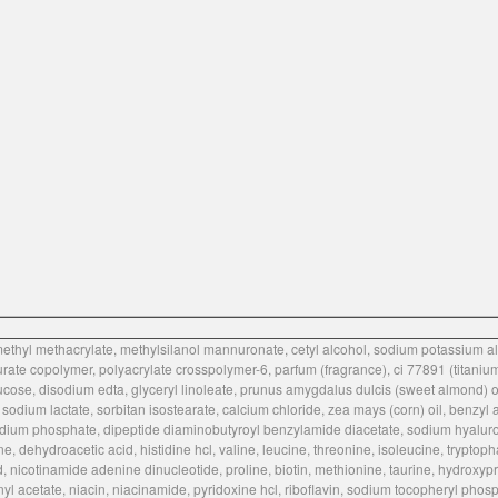
ymethyl methacrylate, methylsilanol mannuronate, cetyl alcohol, sodium potassium a
ate copolymer, polyacrylate crosspolymer-6, parfum (fragrance), ci 77891 (titanium d
glucose, disodium edta, glyceryl linoleate, prunus amygdalus dulcis (sweet almond) 
odium lactate, sorbitan isostearate, calcium chloride, zea mays (corn) oil, benzyl 
, sodium phosphate, dipeptide diaminobutyroyl benzylamide diacetate, sodium hyalur
e, dehydroacetic acid, histidine hcl, valine, leucine, threonine, isoleucine, tryptoph
d, nicotinamide adenine dinucleotide, proline, biotin, methionine, taurine, hydroxy
yl acetate, niacin, niacinamide, pyridoxine hcl, riboflavin, sodium tocopheryl phosph