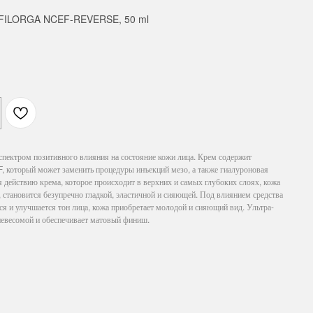
а FILORGA NCEF-REVERSE, 50 ml
пектром позитивного влияния на состояние кожи лица. Крем содержит
который может заменить процедуры инъекций мезо, а также гиалуроновая
я действию крема, которое происходит в верхних и самых глубоких слоях, кожа
, становится безупречно гладкой, эластичной и сияющей. Под влиянием средства
я и улучшается тон лица, кожа приобретает молодой и сияющий вид. Ультра-
невесомой и обеспечивает матовый финиш.