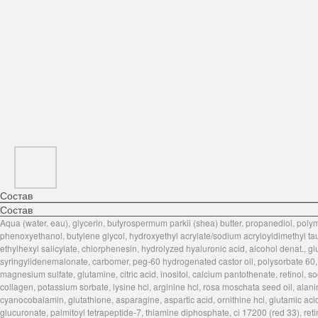
Состав
Состав
Aqua (water, eau), glycerin, butyrospermum parkii (shea) butter, propanediol, pol
phenoxyethanol, butylene glycol, hydroxyethyl acrylate/sodium acryloyldimethyl taur
ethylhexyl salicylate, chlorphenesin, hydrolyzed hyaluronic acid, alcohol denat., 
syringylidenemalonate, carbomer, peg-60 hydrogenated castor oil, polysorbate 60, s
magnesium sulfate, glutamine, citric acid, inositol, calcium pantothenate, retinol
collagen, potassium sorbate, lysine hcl, arginine hcl, rosa moschata seed oil, alanin
cyanocobalamin, glutathione, asparagine, aspartic acid, ornithine hcl, glutamic aci
glucuronate, palmitoyl tetrapeptide-7, thiamine diphosphate, ci 17200 (red 33), retin