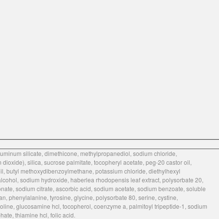
luminum silicate, dimethicone, methylpropanediol, sodium chloride,
ioxide), silica, sucrose palmitate, tocopheryl acetate, peg-20 castor oil,
oil, butyl methoxydibenzoylmethane, potassium chloride, diethylhexyl
alcohol, sodium hydroxide, haberlea rhodopensis leaf extract, polysorbate 20,
onate, sodium citrate, ascorbic acid, sodium acetate, sodium benzoate, soluble
an, phenylalanine, tyrosine, glycine, polysorbate 80, serine, cystine,
proline, glucosamine hcl, tocopherol, coenzyme a, palmitoyl tripeptide-1, sodium
ate, thiamine hcl, folic acid.