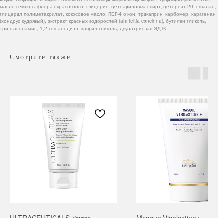
масло семян сафлора окрасочного, глицерин, цетеариловый спирт, цетереат-20, сквалан,
глицерил полиметакрилат, кокосовое масло, ПЕГ-4 о кон, трикаприн, карбомер, карагенан
(хондрус кудрявый), экстракт красных водорослей (ahnfeltia concinna), бутилен гликоль,
триэтаноламин, 1,2-гексанедиол, каприл гликоль, двунатриевая ЭДТК.
Смотрите также
Навигация
Каталог
Режим работы
О нас
Все товары
с 9:00 до 21:00
Покупателям
SALE
Бренды
Для волос
ULTRACEUTICALS Ультра
Masque Visolastine+ —