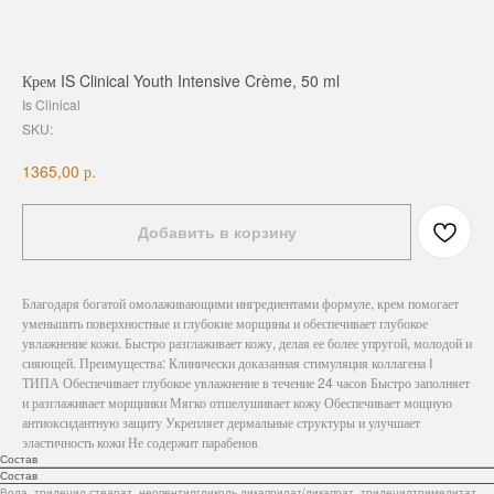
Крем IS Clinical Youth Intensive Crème, 50 ml
Is Clinical
SKU:
р.
1365,00
Добавить в корзину
Благодаря богатой омолаживающими ингредиентами формуле, крем помогает
уменьшить поверхностные и глубокие морщины и обеспечивает глубокое
увлажнение кожи. Быстро разглаживает кожу, делая ее более упругой, молодой и
сияющей. Преимущества: Клинически доказанная стимуляция коллагена I
ТИПА Обеспечивает глубокое увлажнение в течение 24 часов Быстро заполняет
и разглаживает морщинки Мягко отшелушивает кожу Обеспечивает мощную
антиоксидантную защиту Укрепляет дермальные структуры и улучшает
эластичность кожи Не содержит парабенов
Состав
Состав
Вода, тридецил стеарат, неопентилгликоль дикаприлат/дикапрат, тридецилтримелитат,