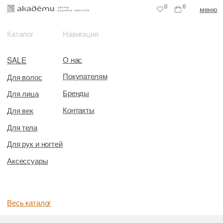
0
0
меню
Каталог
Навигация
О нас
SALE
Покупателям
Для волос
Бренды
Для лица
Контакты
Для век
Для тела
Для рук и ногтей
Аксессуары
Весь каталог