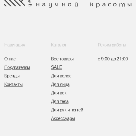
Свидетельство о регистрации выдано
Минским горисполкомом 11.07.2017
Интернет-магазин зарегистрирован
в Торговом реестре РБ
от 05.03.2026 №770900
Отдел торговли и услуг администрации
Центрального района Минска
+37517234 42 65
+37517272 53 46
Разработка сайта