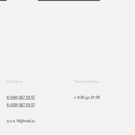
Режим работы
57
с 9:00 до 21:00
57
ru
к,
я, 14
Поставщики
Обращение к руководтву
Отказ от рекламной рассылки
Разработка сайта