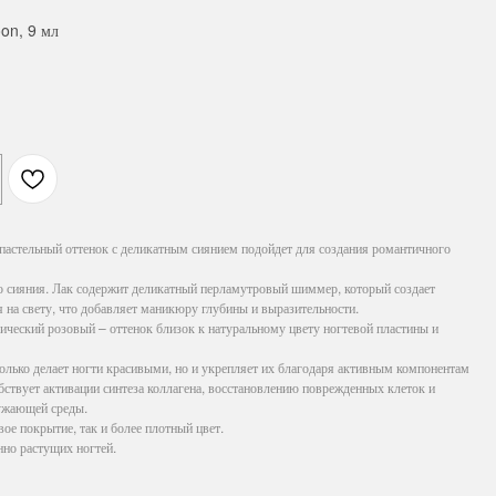
on, 9 мл
астельный оттенок с деликатным сиянием подойдет для создания романтичного
го сияния. Лак содержит деликатный перламутровый шиммер, который создает
я на свету, что добавляет маникюру глубины и выразительности.
ческий розовый – оттенок близок к натуральному цвету ногтевой пластины и
только делает ногти красивыми, но и укрепляет их благодаря активным компонентам
обствует активации синтеза коллагена, восстановлению поврежденных клеток и
ружающей среды.
вое покрытие, так и более плотный цвет.
нно растущих ногтей.