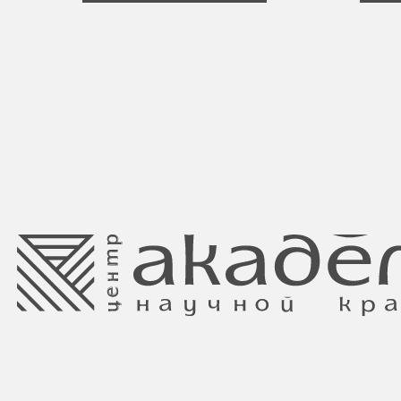
Свидетельство о регистрации выдано
Минским горисполкомом 11.07.2017
Интернет-магазин зарегистрирован
в Торговом реестре РБ
от 05.03.2026 №770900
Ⓒ 2025 Все права защищены.
ООО Центр красоты “Академи”
Отдел торговли и услуг администрации
УНП: 192940578
Центрального района Минска
Юридический адрес:
+37517234 42 65
220035 Республика Беларусь, г. Минск,
+37517272 53 46
улица Гвардейская д. 14 пом. 39