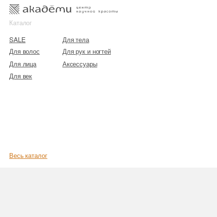
к
к
Каталог
SALE
Для тела
Для волос
Для рук и ногтей
Для лица
Аксессуары
Для век
Весь каталог