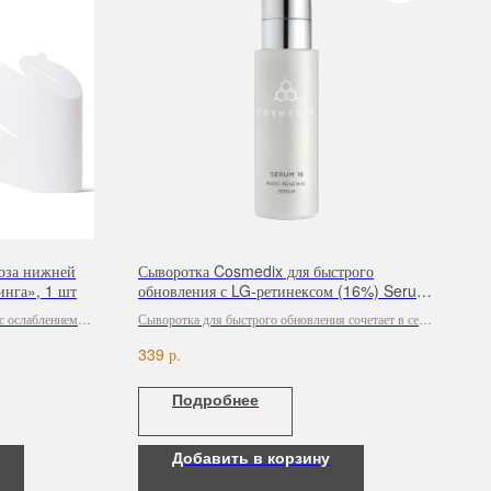
оза нижней
Сыворотка Cosmedix для быстрого
инга», 1 шт
обновления с LG-ретинексом (16%) Serum
16, 30 ml
с ослаблением
Сыворотка для быстрого обновления сочетает в себе
увлажняющие компоненты и 0,5% чистого ретинола,
р.
339
чтобы одновременно бороться с признаками
старения кожи и защищать её водный барьер.
Подробнее
Добавить в корзину