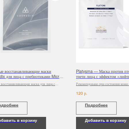
ые восстанавливающие маски
Platysma — Маска против пт
ix для лица с пребиотиками Micro
трети лица с эффектом «лифт
e Microbiome, 5 шт
 восстанавливающая маска для лица с
Рекомендовано при состоянии кожи 
иками Micro Defence Microbiome утолит
овала лица.
р.
120
жи, глубоко увлажняя ее с помощью
-сыворотки, богатой пребиотиками. Маска
одробнее
Подробнее
 укрепить естественный защитный барьер
лая ее мягкой, гладкой и напитанной.
обавить в корзину
Добавить в корзину