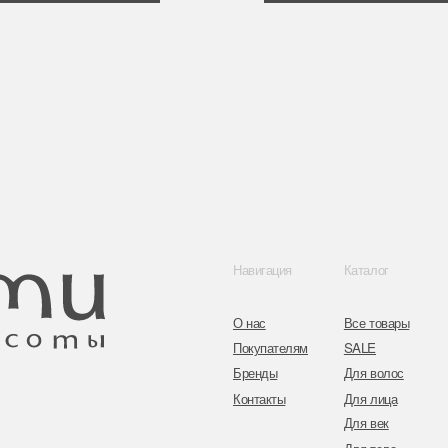
Навигация
Каталог
Контакты
О нас
Все товары
8 (044) 567 03 
Покупателям
SALE
8 (029) 567 03 
Бренды
Для волос
Контакты
Для лица
a.n.k.14@mail.
Для век
Для тела
Telegram
Для рук и ногтей
Инстаграм
Аксессуары
Адрес: г. Минс
ул. Гвардейска
Публичная оферта
Политика конфиденциальности
Согласие на обработку персональных данных
Оплата и возврат