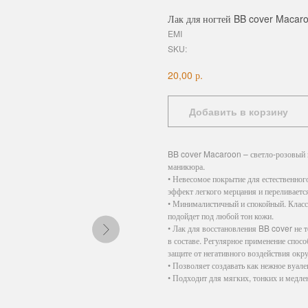
Лак для ногтей BB cover Macaro
EMI
SKU:
р.
20,00
Добавить в корзину
BB cover Macaroon – светло-розовый п
маникюра.
• Невесомое покрытие для естественно
эффект легкого мерцания и переливаетс
• Минималистичный и спокойный. Класси
подойдет под любой тон кожи.
• Лак для восстановления BB cover не 
в составе. Регулярное применение спос
защите от негативного воздействия ок
• Позволяет создавать как нежное вуале
• Подходит для мягких, тонких и медле