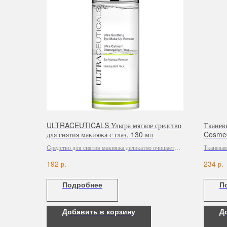
ULTRACEUTICALS Ультра мягкое средство
Тканев
для снятия макияжа с глаз, 130 мл
Cosmed
Defenc
Cредство для снятия макияжа деликатно очищает
Тканевая
кожу вокруг глаз.
пребиот
р.
р.
192
234
жажду ко
пропитки
Подробнее
П
помогает
кожи, де
Добавить в корзину
Д