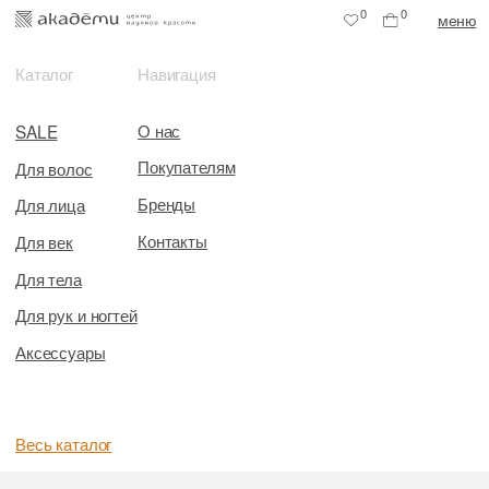
0
0
меню
Каталог
Навигация
О нас
SALE
Покупателям
Для волос
Бренды
Для лица
Контакты
Для век
Для тела
Для рук и ногтей
Аксессуары
Весь каталог