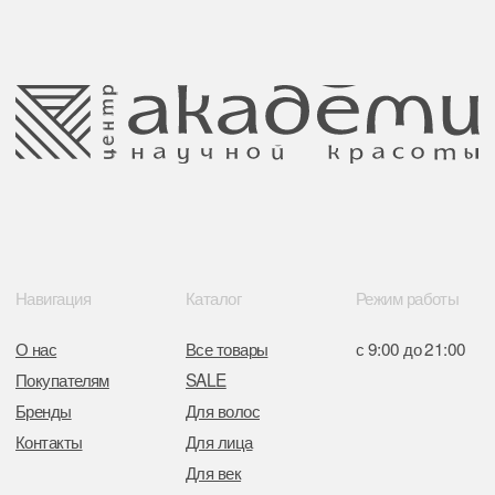
Согласие на обработку персональных
Юридический адрес:
данных
220035 Республика Беларусь, г. Минск,
улица Гвардейская д. 14 пом. 39
Оплата и возврат
Обращение к руководтву
Отказ от рекламной рассылки
Поставщики
Свидетельство о регистрации выдано
Минским горисполкомом 11.07.2017
Интернет-магазин зарегистрирован
в Торговом реестре РБ
от 05.03.2026 №770900
Отдел торговли и услуг администрации
Центрального района Минска
+37517234 42 65
+37517272 53 46
Разработка сайта