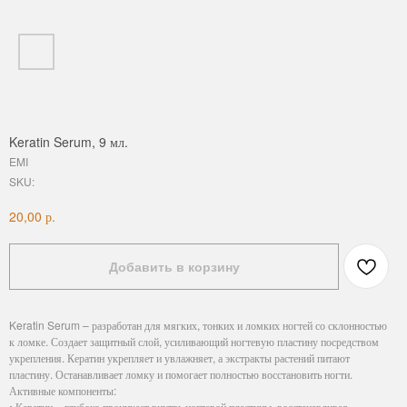
Keratin Serum, 9 мл.
EMI
SKU:
р.
20,00
Добавить в корзину
Keratin Serum – разработан для мягких, тонких и ломких ногтей со склонностью
к ломке. Создает защитный слой, усиливающий ногтевую пластину посредством
укрепления. Кератин укрепляет и увлажняет, а экстракты растений питают
пластину. Останавливает ломку и помогает полностью восстановить ногти.
Активные компоненты:
• Кератин – глубоко проникает внутрь ногтевой пластины, восстанавливая