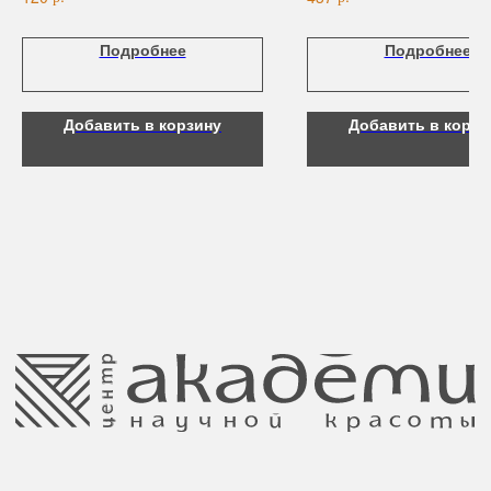
Для рук и ногтей
Аксессуары
Подробнее
Подробнее
Контакты
Добавить в корзину
Добавить в корзи
8 (044) 567 03 57
Telegram
8 (029) 567 03 57
Инстаграм
a.n.k.14@mail.ru
Адрес: г. Минск,
ул. Гвардейская, 14
Публичная оферта
Ⓒ 2025 Все права защищены.
ООО Центр красоты “Академи”
Политика конфиденциальности
УНП: 192940578
Согласие на обработку персональных
Юридический адрес:
данных
220035 Республика Беларусь, г. Минск,
улица Гвардейская д. 14 пом. 39
Оплата и возврат
Обращение к руководтву
Отказ от рекламной рассылки
Поставщики
Свидетельство о регистрации выдано
Минским горисполкомом 11.07.2017
Интернет-магазин зарегистрирован
в Торговом реестре РБ
от 05.03.2026 №770900