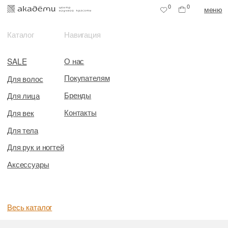
0
0
меню
Каталог
Навигация
О нас
SALE
Покупателям
Для волос
Бренды
Для лица
Контакты
Для век
Для тела
Для рук и ногтей
Аксессуары
Весь каталог