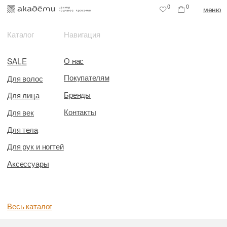
0
0
меню
Каталог
Навигация
О нас
SALE
Покупателям
Для волос
Бренды
Для лица
Контакты
Для век
Для тела
Для рук и ногтей
Аксессуары
Весь каталог