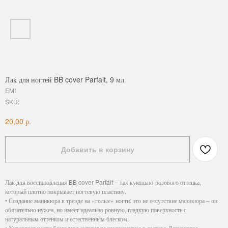
Лак для ногтей BB cover Parfait, 9 мл
EMI
SKU:
р.
20,00
Добавить в корзину
Лак для восстановления BB cover Parfait – лак кукольно-розового оттенка,
который плотно покрывает ногтевую пластину.
• Создание маникюра в тренде на «голые» ногти: это не отсутствие маникюра – он
обязательно нужен, но имеет идеально ровную, гладкую поверхность с
натуральным оттенком и естественным блеском.
• Укрепляет ногти благодаря активным компонентам в составе. Регулярное