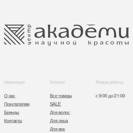
УНП: 192940578
Согласие на обработку персональных
Юридический адрес:
данных
220035 Республика Беларусь, г. Минск,
улица Гвардейская д. 14 пом. 39
Оплата и возврат
Обращение к руководтву
Отказ от рекламной рассылки
Поставщики
Свидетельство о регистрации выдано
Минским горисполкомом 11.07.2017
Интернет-магазин зарегистрирован
в Торговом реестре РБ
от 05.03.2026 №770900
Отдел торговли и услуг администрации
Центрального района Минска
+37517234 42 65
+37517272 53 46
Разработка сайта