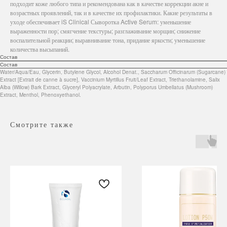
подходит коже любого типа и рекомендована как в качестве коррекции акне и
возрастных проявлений, так и в качестве их профилактики. Какие результаты в
уходе обеспечивает iS Clinical Сыворотка Active Serum: уменьшение
выраженности пор; смягчение текстуры; разглаживание морщин; снижение
воспалительной реакции; выравнивание тона, придание яркости; уменьшение
количества высыпаний.
Состав
Состав
Water/Aqua/Eau, Glycerin, Butylene Glycol, Alcohol Denat., Saccharum Officinarum (Sugarcane)
Extract [Extrait de canne à sucre], Vaccinium Myrtillus Fruit/Leaf Extract, Triethanolamine, Salix
Alba (Willow) Bark Extract, Glyceryl Polyacrylate, Arbutin, Polyporus Umbellatus (Mushroom)
Extract, Menthol, Phenoxyethanol.
Смотрите также