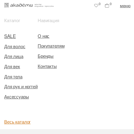
0
0
меню
Каталог
Навигация
О нас
SALE
Покупателям
Для волос
Бренды
Для лица
Контакты
Для век
Для тела
Для рук и ногтей
Аксессуары
Весь каталог