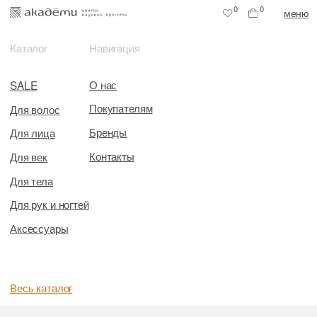
0
0
меню
Каталог
Навигация
О нас
SALE
Покупателям
Для волос
Бренды
Для лица
Контакты
Для век
Для тела
Для рук и ногтей
Аксессуары
Весь каталог