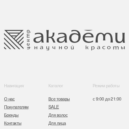
ООО Центр красоты “Академи”
Политика конфиденциальности
УНП: 192940578
Согласие на обработку персональных
Юридический адрес:
данных
220035 Республика Беларусь, г. Минск,
улица Гвардейская д. 14 пом. 39
Оплата и возврат
Обращение к руководтву
Отказ от рекламной рассылки
Поставщики
Свидетельство о регистрации выдано
Минским горисполкомом 11.07.2017
Интернет-магазин зарегистрирован
в Торговом реестре РБ
от 05.03.2026 №770900
Отдел торговли и услуг администрации
Центрального района Минска
+37517234 42 65
+37517272 53 46
Разработка сайта