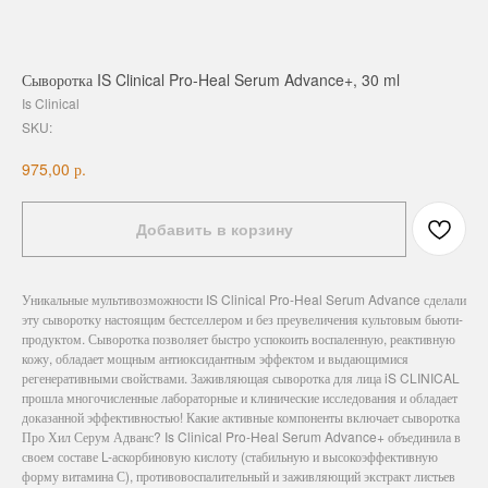
Сыворотка IS Clinical Pro-Heal Serum Advance+, 30 ml
Is Clinical
SKU:
р.
975,00
Добавить в корзину
Уникальные мультивозможности IS Clinical Pro-Heal Serum Advance сделали
эту сыворотку настоящим бестселлером и без преувеличения культовым бьюти-
продуктом. Сыворотка позволяет быстро успокоить воспаленную, реактивную
кожу, обладает мощным антиоксидантным эффектом и выдающимися
регенеративными свойствами. Заживляющая сыворотка для лица iS CLINICAL
прошла многочисленные лабораторные и клинические исследования и обладает
доказанной эффективностью! Какие активные компоненты включает сыворотка
Про Хил Серум Адванс? Is Clinical Pro-Heal Serum Advance+ объединила в
своем составе L-аскорбиновую кислоту (стабильную и высокоэффективную
форму витамина С), противовоспалительный и заживляющий экстракт листьев