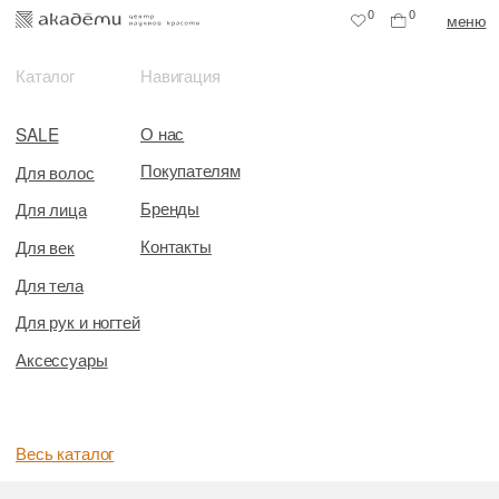
0
0
меню
Каталог
Навигация
О нас
SALE
Покупателям
Для волос
Бренды
Для лица
Контакты
Для век
Для тела
Для рук и ногтей
Аксессуары
Весь каталог