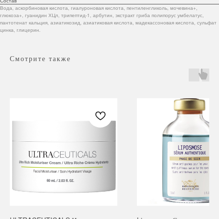
Состав
Вода, аскорбиновая кислота, гиалуроновая кислота, пентиленгликоль, мочевина+,
глюкоза+, гуанидин ХЦл, трипептид-1, арбутин, экстракт гриба полипорус умбелатус,
пантотенат кальция, азиатикозид, азиатиковая кислота, мадекассоновая кислота, сульфат
цинка, глицерин.
Смотрите также
Навигация
Каталог
Режим работы
О нас
Все товары
с 9:00 до 21:00
Покупателям
SALE
Бренды
Для волос