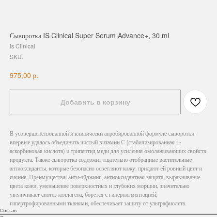
Сыворотка IS Clinical Super Serum Advance+, 30 ml
Is Clinical
SKU:
р.
975,00
Добавить в корзину
В усовершенствованной и клинически апробированной формуле сыворотки
впервые удалось объединить чистый витамин С (стабилизированная L-
аскорбиновая кислота) и трипептид меди для усиления омолаживающих свойств
продукта. Также сыворотка содержит тщательно отобранные растительные
антиоксиданты, которые безопасно осветляют кожу, придают ей ровный цвет и
сияние. Преимущества: анти-эйджинг, антиоксидантная защита, выравнивание
цвета кожи, уменьшение поверхностных и глубоких морщин, значительно
увеличивает синтез коллагена, борется с гиперпигментацией,
гипертрофированными тканями, обеспечивает защиту от ультрафиолета.
Состав