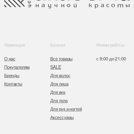
Свидетельство о регистрации выдано
Минским горисполкомом 11.07.2017
Интернет-магазин зарегистрирован
в Торговом реестре РБ
от 05.03.2026 №770900
Отдел торговли и услуг администрации
Центрального района Минска
+37517234 42 65
+37517272 53 46
Разработка сайта