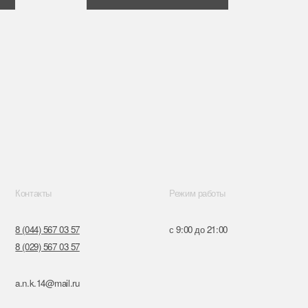
Режим работы
57
с 9:00 до 21:00
57
ru
к,
я, 14
Поставщики
Обращение к руководтву
Отказ от рекламной рассылки
Разработка сайта