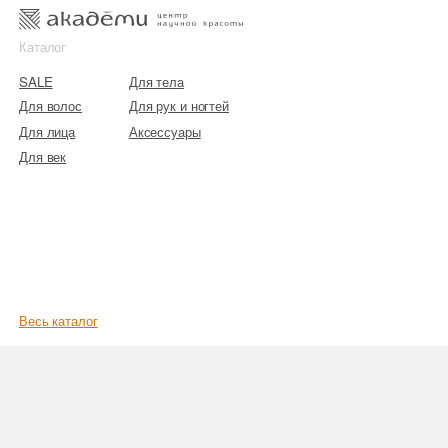
к
к
Каталог
SALE
Для тела
Для волос
Для рук и ногтей
Для лица
Аксессуары
Для век
Весь каталог