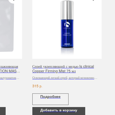
влажняющая
Спрей укрепляющий с медью Is clinical
ATION MASK,
Copper Firming Mist 75 мл
гиалуронатом
Освежающий легкий спрей, который мгновенно
осстановлению
смягчает и наполняет кожу влагой.
р.
315
ю влаги в коже.
спокаивающее
Подробнее
лее мягкой,
Добавить в корзину