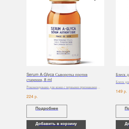
Serum A-Glyca Сыворотка против
Блеск д
старения, 8 ml
Блеск дл
Рекомендовано для кожи с первыми признаками
антивозр
р.
149
старения.
применен
р.
224
доставля
непревзо
Подробнее
П
смягчая 
Добавить в корзину
Д