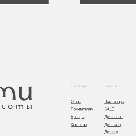
Навигация
Каталог
Контакты
О нас
Все товары
8 (044) 567 03 
Покупателям
SALE
8 (029) 567 03 
Бренды
Для волос
Контакты
Для лица
a.n.k.14@mail.
Для век
Для тела
Telegram
Для рук и ногтей
Инстаграм
Аксессуары
Адрес: г. Минс
ул. Гвардейска
Публичная оферта
Политика конфиденциальности
Согласие на обработку персональных данных
Оплата и возврат