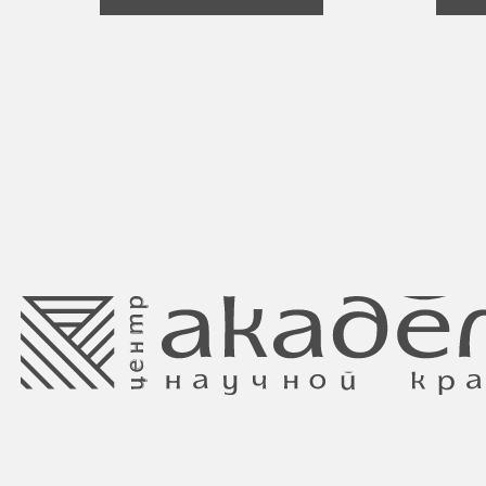
Свидетельство о регистрации выдано
Минским горисполкомом 11.07.2017
Интернет-магазин зарегистрирован
в Торговом реестре РБ
от 05.03.2026 №770900
Ⓒ 2025 Все права защищены.
ООО Центр красоты “Академи”
Отдел торговли и услуг администрации
УНП: 192940578
Центрального района Минска
Юридический адрес:
+37517234 42 65
220035 Республика Беларусь, г. Минск,
+37517272 53 46
улица Гвардейская д. 14 пом. 39