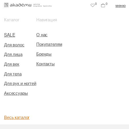
0
0
меню
Каталог
Навигация
О нас
SALE
Покупателям
Для волос
Бренды
Для лица
Контакты
Для век
Для тела
Для рук и ногтей
Аксессуары
Весь каталог