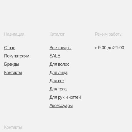
Интернет-магазин зарегистрирован
в Торговом реестре РБ
от 05.03.2026 №770900
Отдел торговли и услуг администрации
Центрального района Минска
+37517234 42 65
+37517272 53 46
Разработка сайта