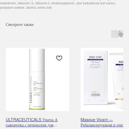
maltodextrin, trideceth-15, trideceth-3, ethylhexylglycerin, aloe barbadensis leaf extract,
potassium sorbate, alcohol, acetic acid.
Смотрите также
Навигация
Каталог
Режим работы
О нас
Все товары
с 9:00 до 21:00
Покупателям
SALE
Бренды
Для волос
ULTRACEUTICALS Ультра А
Masque Vivant —
Контакты
Для лица
сыворотка с ретинолом для
Ребалансирующая и очища