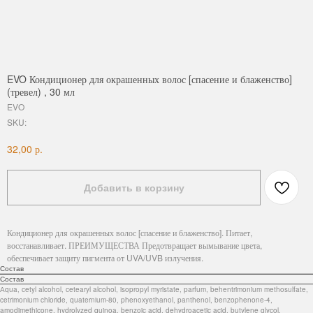
EVO Кондиционер для окрашенных волос [спасение и блаженство]
(тревел) , 30 мл
EVO
SKU:
р.
32,00
Добавить в корзину
Кондиционер для окрашенных волос [спасение и блаженство]. Питает,
восстанавливает. ПРЕИМУЩЕСТВА Предотвращает вымывание цвета,
обеспечивает защиту пигмента от UVA/UVB излучения.
Состав
Состав
Аqua, cetyl alcohol, cetearyl alcohol, isopropyl myristate, parfum, behentrimonium methosulfate,
cetrimonium chloride, quaternium-80, phenoxyethanol, panthenol, benzophenone-4,
amodimethicone, hydrolyzed quinoa, benzoic acid, dehydroacetic acid, butylene glycol,