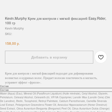
Kevin.Murphy Крем для контроля с мягкой фиксацией Easy.Rider,
100 гр
Kevin Murphy
SKU:
р.
158,00
Добавить в корзину
Крем для контроля с мягкой фиксацией подходит для дефинирования
волнистых и кудрявых волос. Придает волосам пластичность и мягкость,
устраняет эффект «фриззи».
Состав
Состав
Water (Aqua) (Eau), Mineral Oil (Paraffinum Liquidum) (Huile minérale), Cetyl Alcohol, Glycerin,
Petrolatum, Cetearyl Alcohol, Ceteareth-20, VP/VA Copolymer, Lanolin Wax (Lanolin Cera) (Cire
De Lanoline), Biotin, Tocopherol, Retinyl Palmitate, Calcium Pantothenate, Camellia Sinensis
Leaf Extract, Pelargonium Graveolens Flower Oil, Aesculus Hippocastanum (Horse Chestnut)
Seed Extract, Citrus Aurantium Bergamia (Bergamot) Peel Oil, Citrus Aurantium Dulcis (Orange)