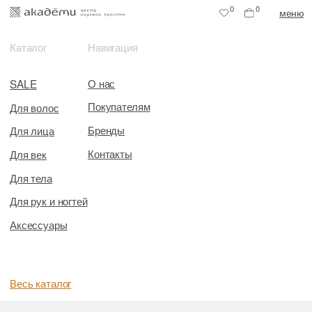
0
0
меню
Каталог
Навигация
О нас
SALE
Покупателям
Для волос
Бренды
Для лица
Контакты
Для век
Для тела
Для рук и ногтей
Аксессуары
Весь каталог