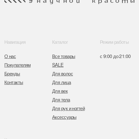
Минским горисполкомом 11.07.2017
Интернет-магазин зарегистрирован
в Торговом реестре РБ
от 05.03.2026 №770900
Отдел торговли и услуг администрации
Центрального района Минска
+37517234 42 65
+37517272 53 46
Разработка сайта