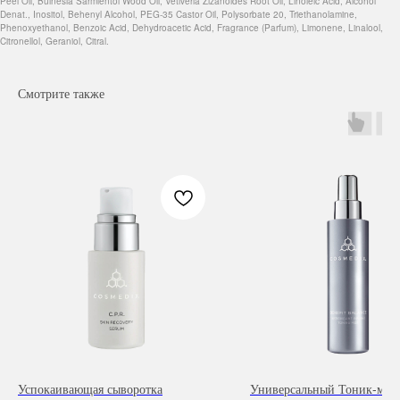
Peel Oil, Bulnesia Sarmientoi Wood Oil, Vetiveria Zizanoides Root Oil, Linoleic Acid, Alcohol
Denat., Inositol, Behenyl Alcohol, PEG-35 Castor Oil, Polysorbate 20, Triethanolamine,
Phenoxyethanol, Benzoic Acid, Dehydroacetic Acid, Fragrance (Parfum), Limonene, Linalool,
Citronellol, Geraniol, Citral.
Смотрите также
Навигация
Каталог
Режим работы
О нас
Все товары
с 9:00 до 21:00
Покупателям
SALE
Бренды
Для волос
Успокаивающая сыворотка
Универсальный Тоник-мист
Контакты
Для лица