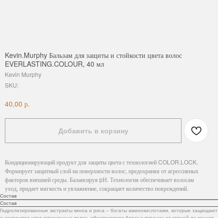
Kevin.Murphy Бальзам для защиты и стойкости цвета волос
EVERLASTING.COLOUR, 40 мл
Kevin Murphy
SKU:
р.
40,00
Добавить в корзину
Кондиционирующий продукт для защиты цвета с технологией COLOR.LOCK.
Формирует защитный слой на поверхности волос, предохраняя от агрессивных
факторов внешней среды. Балансируя pН. Технология обеспечивает волосам
уход, придает мягкость и увлажнение, сокращает количество повреждений.
Состав
Состав
Гидролизированные экстракты киноа и риса – богаты аминокислотами, которые защищают
и сохраняют цвет окрашенных волос, обеспечивают блеск и питание от корней до концов,