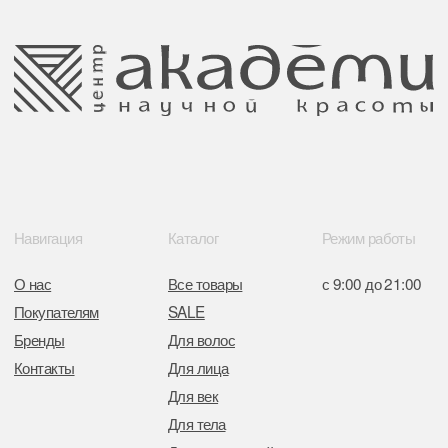
улица Гвардейская д. 14 пом. 39
Оплата и возврат
Обращение к руководтву
Отказ от рекламной рассылки
Поставщики
Свидетельство о регистрации выдано
Минским горисполкомом 11.07.2017
Интернет-магазин зарегистрирован
в Торговом реестре РБ
от 05.03.2026 №770900
Отдел торговли и услуг администрации
Центрального района Минска
+37517234 42 65
+37517272 53 46
Разработка сайта