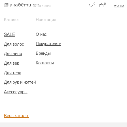
0
0
меню
Каталог
Навигация
О нас
SALE
Покупателям
Для волос
Бренды
Для лица
Контакты
Для век
Для тела
Для рук и ногтей
Аксессуары
Весь каталог