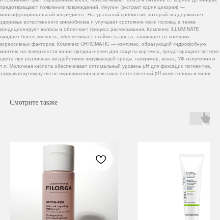
предотвращают появление повреждений. Инулин (экстракт корня цикория) —
многофункциональный ингредиент. Натуральный пробиотик, который поддерживает
здоровье естественного микробиома и улучшает состояние кожи головы, а также
кондиционирует волосы и облегчает процесс расчесывания. Комплекс ILLUMINATE
придает блеск, мягкость, обеспечивает стойкость цвета, защищает от внешних
агрессивных факторов. Комплекс CHROMATIC — комплекс, образующий гидрофобную
мантию на поверхности волос предназначен для защиты кортекса, предотвращает потерю
цвета при различных воздействиях окружающей среды, например, влага, УФ-излучения и
т.п. Молочная кислота обеспечивает оптимальный уровень pH для фиксации пигментов,
закрывая кутикулу после окрашивания и учитывая естественный pH кожи головы и волос
Смотрите также
Навигация
Каталог
Режим работы