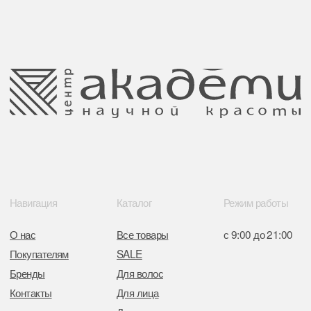
ООО Центр красоты “Академи”
Политика конфиденциальности
УНП: 192940578
Согласие на обработку персональных
Юридический адрес:
данных
220035 Республика Беларусь, г. Минск,
улица Гвардейская д. 14 пом. 39
Оплата и возврат
Обращение к руководтву
Отказ от рекламной рассылки
Поставщики
Свидетельство о регистрации выдано
Минским горисполкомом 11.07.2017
Интернет-магазин зарегистрирован
в Торговом реестре РБ
от 05.03.2026 №770900
Отдел торговли и услуг администрации
Центрального района Минска
+37517234 42 65
+37517272 53 46
Разработка сайта