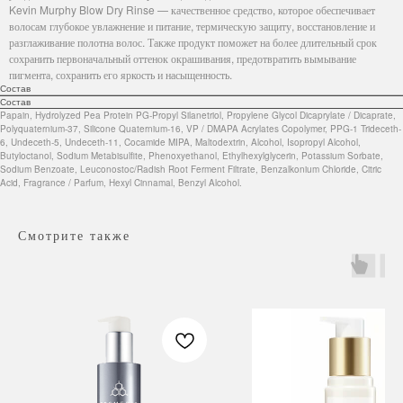
Kevin Murphy Blow Dry Rinse — качественное средство, которое обеспечивает
волосам глубокое увлажнение и питание, термическую защиту, восстановление и
разглаживание полотна волос. Также продукт поможет на более длительный срок
сохранить первоначальный оттенок окрашивания, предотвратить вымывание
пигмента, сохранить его яркость и насыщенность.
Состав
Состав
Papain, Hydrolyzed Pea Protein PG-Propyl Silanetriol, Propylene Glycol Dicaprylate / Dicaprate,
Polyquaternium-37, Silicone Quaternium-16, VP / DMAPA Acrylates Copolymer, PPG-1 Trideceth-
6, Undeceth-5, Undeceth-11, Cocamide MIPA, Maltodextrin, Alcohol, Isopropyl Alcohol,
Butyloctanol, Sodium Metabisulfite, Phenoxyethanol, Ethylhexylglycerin, Potassium Sorbate,
Sodium Benzoate, Leuconostoc/Radish Root Ferment Filtrate, Benzalkonium Chloride, Citric
Acid, Fragrance / Parfum, Hexyl Cinnamal, Benzyl Alcohol.
Смотрите также