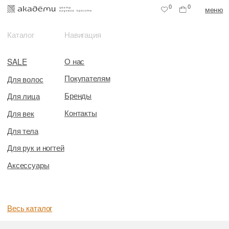
0
0
меню
Каталог
Навигация
О нас
SALE
Покупателям
Для волос
Бренды
Для лица
Контакты
Для век
Для тела
Для рук и ногтей
Аксессуары
Весь каталог