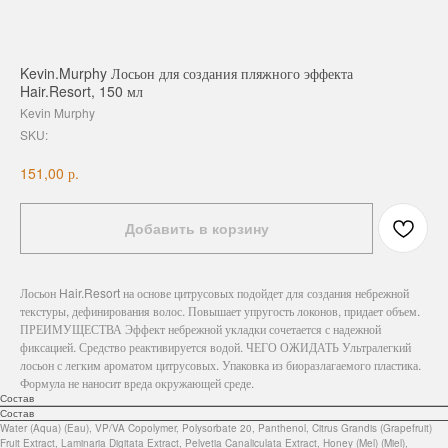
Kevin.Murphy Лосьон для создания пляжного эффекта
Hair.Resort, 150 мл
Kevin Murphy
SKU:
р.
151,00
Добавить в корзину
Лосьон Hair.Resort на основе цитрусовых подойдет для создания небрежной
текстуры, дефинирования волос. Повышает упругость локонов, придает объем.
ПРЕИМУЩЕСТВА Эффект небрежной укладки сочетается с надежной
фиксацией. Средство реактивируется водой. ЧЕГО ОЖИДАТЬ Ультралегкий
лосьон с легким ароматом цитрусовых. Упаковка из биоразлагаемого пластика.
Формула не наносит вреда окружающей среде.
Состав
Состав
Water (Aqua) (Eau), VP/VA Copolymer, Polysorbate 20, Panthenol, Citrus Grandis (Grapefruit)
Fruit Extract, Laminaria Digitata Extract, Pelvetia Canaliculata Extract, Honey (Mel) (Miel),