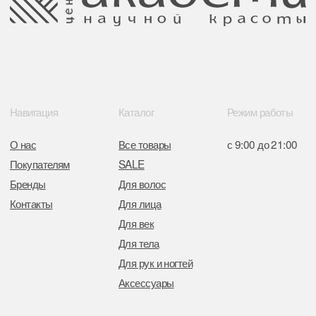
Свидетельство о регистрации выдано
Минским горисполкомом 11.07.2017
Интернет-магазин зарегистрирован
в Торговом реестре РБ
от 05.03.2026 №770900
Отдел торговли и услуг администрации
Центрального района Минска
+37517234 42 65
+37517272 53 46
Разработка сайта