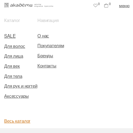
0
0
меню
Каталог
Навигация
О нас
SALE
Покупателям
Для волос
Бренды
Для лица
Контакты
Для век
Для тела
Для рук и ногтей
Аксессуары
Весь каталог