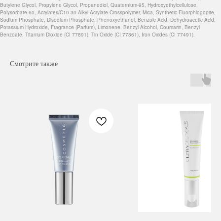
Butylene Glycol, Propylene Glycol, Propanediol, Quaternium-95, Hydroxyethylcellulose,
Polysorbate 60, Acrylates/C10-30 Alkyl Acrylate Crosspolymer, Mica, Synthetic Fluorphlogopite,
Sodium Phosphate, Disodium Phosphate, Phenoxyethanol, Benzoic Acid, Dehydroacetic Acid,
Potassium Hydroxide, Fragrance (Parfum), Limonene, Benzyl Alcohol, Coumarin, Benzyl
Benzoate, Titanium Dioxide (CI 77891), Tin Oxide (CI 77861), Iron Oxides (CI 77491).
Смотрите также
Навигация
Каталог
Режим работы
О нас
Все товары
с 9:00 до 21:00
Покупателям
SALE
Бренды
Для волос