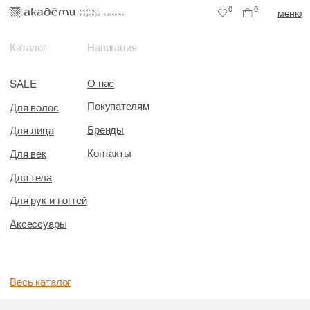
0
0
меню
Каталог
Навигация
О нас
SALE
Покупателям
Для волос
Бренды
Для лица
Контакты
Для век
Для тела
Для рук и ногтей
Аксессуары
Весь каталог