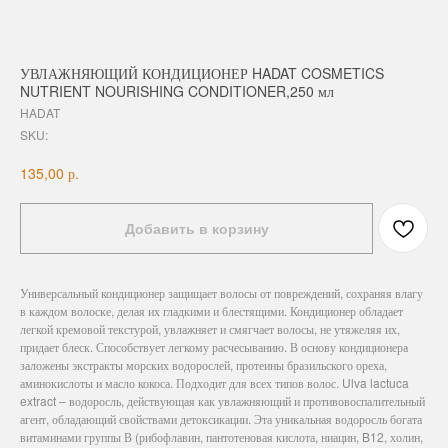
УВЛАЖНЯЮЩИЙ КОНДИЦИОНЕР HADAT COSMETICS
NUTRIENT NOURISHING CONDITIONER,250 мл
HADAT
SKU:
р.
135,00
Добавить в корзину
Универсальный кондиционер защищает волосы от повреждений, сохраняя влагу
в каждом волоске, делая их гладкими и блестящими. Кондиционер обладает
легкой кремовой текстурой, увлажняет и смягчает волосы, не утяжеляя их,
придает блеск. Способствует легкому расчесыванию. В основу кондиционера
заложены экстракты морских водорослей, протеины бразильского ореха,
аминокислоты и масло кокоса. Подходит для всех типов волос. Ulva lactuca
extract – водоросль, действующая как увлажняющий и противовоспалительный
агент, обладающий свойствами детоксикации. Эта уникальная водоросль богата
витаминами группы В (рибофлавин, пантотеновая кислота, ниацин, B12, холин,