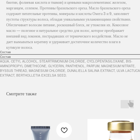
биотин, фолиевая кислота и тиамин) и ценными макроэлементами: железом,
марганцем, селеном. Протеины бразильского ореха. Масло бразильского ореха
содержит питательные протеины, минералы и кислоты Омега 3 и 9, заполняет
пустоты структуры волоса, обладая уникальными увлажняющими свойствами.
Обеспечивает волосам питание, роскошный блеск, не утяжеляя их. Кокосовое
масло — полезное и натуральное средство для волос, которое преображает
внешний вид локонов, пострадавших от термического воздействия. Масло не
дает вымываться кератину и удерживает достаточное количество влаги в
кутикуле волоса.
Состав
Состав
AQUA, CETYL ALCOHOL, STEARTRIMONIUM CHLORIDE, CYCLOPENTASILOXANE, BIS-
AMINOPROPYL DIMETHICONE, GLYCERIN, PANTHENOL, PARFUM, MAGNESIUM NITRATE,
BYSSUS THREAD, MAGNESIUM CHLORIDE, DUNALIELLA SALINA EXTRACT, ULVA LACTUCA
EXTRACT, BERTHOLLETIA EXCELSA SEED.
Смотрите также