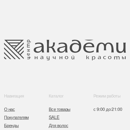
Публичная оферта
Ⓒ 2025 Все права защищены.
ООО Центр красоты “Академи”
Политика конфиденциальности
УНП: 192940578
Согласие на обработку персональных
Юридический адрес:
данных
220035 Республика Беларусь, г. Минск,
улица Гвардейская д. 14 пом. 39
Оплата и возврат
Обращение к руководтву
Отказ от рекламной рассылки
Поставщики
Свидетельство о регистрации выдано
Минским горисполкомом 11.07.2017
Интернет-магазин зарегистрирован
в Торговом реестре РБ
от 05.03.2026 №770900
Отдел торговли и услуг администрации
Центрального района Минска
+37517234 42 65
+37517272 53 46
Разработка сайта