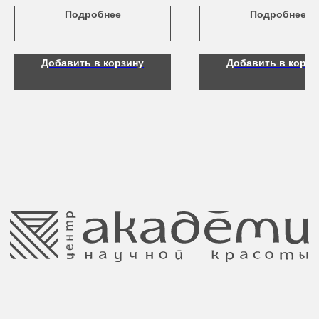
Аксессуары
Подробнее
Подробнее
Контакты
Добавить в корзину
Добавить в корзи
8 (044) 567 03 57
Telegram
8 (029) 567 03 57
Инстаграм
a.n.k.14@mail.ru
Адрес: г. Минск,
ул. Гвардейская, 14
Публичная оферта
Ⓒ 2025 Все права защищены.
ООО Центр красоты “Академи”
Политика конфиденциальности
УНП: 192940578
Согласие на обработку персональных
Юридический адрес:
данных
220035 Республика Беларусь, г. Минск,
улица Гвардейская д. 14 пом. 39
Оплата и возврат
Обращение к руководтву
Отказ от рекламной рассылки
Поставщики
Свидетельство о регистрации выдано
Минским горисполкомом 11.07.2017
Интернет-магазин зарегистрирован
в Торговом реестре РБ
от 05.03.2026 №770900
Отдел торговли и услуг администрации