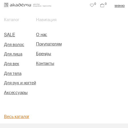
0
0
меню
Каталог
Навигация
О нас
SALE
Покупателям
Для волос
Бренды
Для лица
Контакты
Для век
Для тела
Для рук и ногтей
Аксессуары
Весь каталог