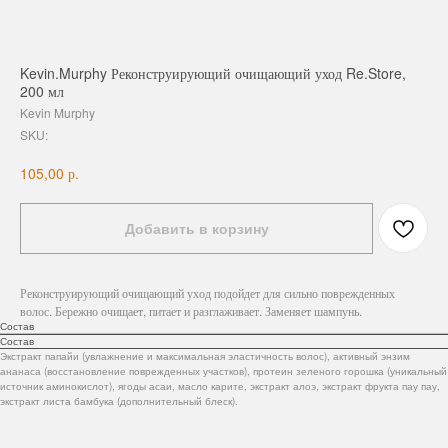
Kevin.Murphy Реконструирующий очищающий уход Re.Store,
200 мл
Kevin Murphy
SKU:
р.
105,00
Добавить в корзину
Реконструирующий очищающий уход подойдет для сильно поврежденных
волос. Бережно очищает, питает и разглаживает. Заменяет шампунь.
Состав
Состав
Экстракт папайи (увлажнение и максимальная эластичность волос), активный энзим
ананаса (восстановление поврежденных участков), протеин зеленого горошка (уникальный
источник аминокислот), ягоды асаи, масло карите, экстракт алоэ, экстракт фрукта пау пау,
экстракт листа бамбука (дополнительный блеск).