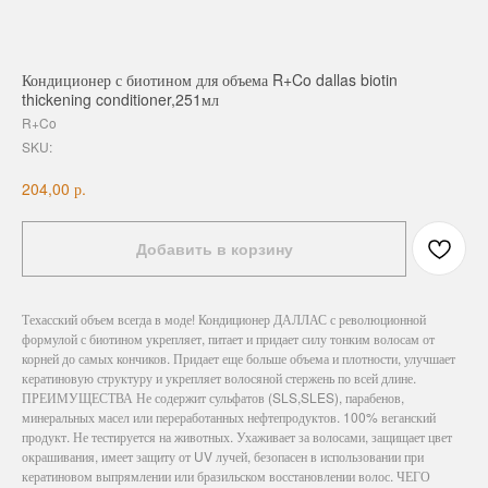
Кондиционер с биотином для объема R+Co dallas biotin
thickening conditioner,251мл
R+Co
SKU:
р.
204,00
Добавить в корзину
Техасский объем всегда в моде! Кондиционер ДАЛЛАС с революционной
формулой с биотином укрепляет, питает и придает силу тонким волосам от
корней до самых кончиков. Придает еще больше объема и плотности, улучшает
кератиновую структуру и укрепляет волосяной стержень по всей длине.
ПРЕИМУЩЕСТВА Не содержит сульфатов (SLS,SLES), парабенов,
минеральных масел или переработанных нефтепродуктов. 100% веганский
продукт. Не тестируется на животных. Ухаживает за волосами, защищает цвет
окрашивания, имеет защиту от UV лучей, безопасен в использовании при
кератиновом выпрямлении или бразильском восстановлении волос. ЧЕГО