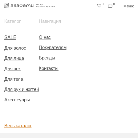
0
0
меню
Каталог
Навигация
О нас
SALE
Покупателям
Для волос
Бренды
Для лица
Контакты
Для век
Для тела
Для рук и ногтей
Аксессуары
Весь каталог