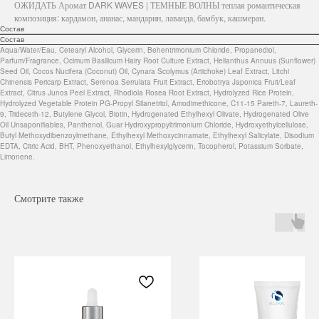
ОЖИДАТЬ Аромат DARK WAVES | ТЕМНЫЕ ВОЛНЫ теплая романтическая
композиция: кардамон, ананас, мандарин, лаванда, бамбук, кашмеран.
Состав
Состав
Aqua/Water/Eau, Cetearyl Alcohol, Glycerin, Behentrimonium Chloride, Propanediol,
Parfum/Fragrance, Ocimum Basilicum Hairy Root Culture Extract, Helianthus Annuus (Sunflower)
Seed Oil, Cocos Nucifera (Coconut) Oil, Cynara Scolymus (Artichoke) Leaf Extract, Litchi
Chinensis Pericarp Extract, Serenoa Serrulata Fruit Extract, Eriobotrya Japonica Fruit/Leaf
Extract, Citrus Junos Peel Extract, Rhodiola Rosea Root Extract, Hydrolyzed Rice Protein,
Hydrolyzed Vegetable Protein PG-Propyl Silanetriol, Amodimethicone, C11-15 Pareth-7, Laureth-
9, Trideceth-12, Butylene Glycol, Biotin, Hydrogenated Ethylhexyl Olivate, Hydrogenated Olive
Oil Unsaponifiables, Panthenol, Guar Hydroxypropyltrimonium Chloride, Hydroxyethylcellulose,
Butyl Methoxydibenzoylmethane, Ethylhexyl Methoxycinnamate, Ethylhexyl Salicylate, Disodium
EDTA, Citric Acid, BHT, Phenoxyethanol, Ethylhexylglycerin, Tocopherol, Potassium Sorbate,
Limonene.
Смотрите также