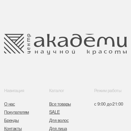
Публичная оферта
Ⓒ 2025 Все права защищены.
ООО Центр красоты “Академи”
Политика конфиденциальности
УНП: 192940578
Согласие на обработку персональных
Юридический адрес:
данных
220035 Республика Беларусь, г. Минск,
улица Гвардейская д. 14 пом. 39
Оплата и возврат
Обращение к руководтву
Отказ от рекламной рассылки
Поставщики
Свидетельство о регистрации выдано
Минским горисполкомом 11.07.2017
Интернет-магазин зарегистрирован
в Торговом реестре РБ
от 05.03.2026 №770900
Отдел торговли и услуг администрации
Центрального района Минска
+37517234 42 65
+37517272 53 46
Разработка сайта