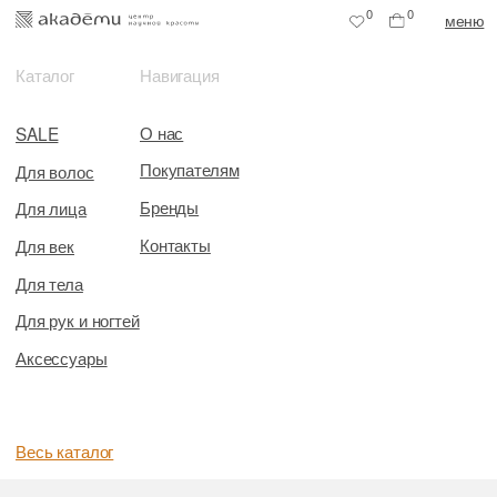
0
0
меню
Каталог
Навигация
О нас
SALE
Покупателям
Для волос
Бренды
Для лица
Контакты
Для век
Для тела
Для рук и ногтей
Аксессуары
Весь каталог