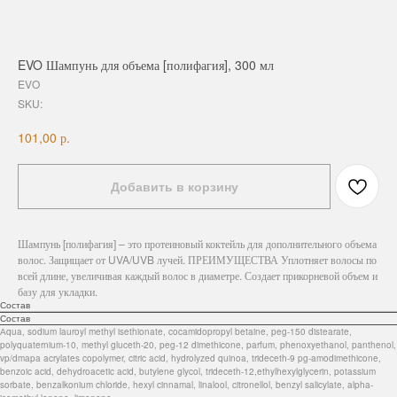
EVO Шампунь для объема [полифагия], 300 мл
EVO
SKU:
р.
101,00
Добавить в корзину
Шампунь [полифагия] – это протеиновый коктейль для дополнительного объема
волос. Защищает от UVA/UVB лучей. ПРЕИМУЩЕСТВА Уплотняет волосы по
всей длине, увеличивая каждый волос в диаметре. Создает прикорневой объем и
базу для укладки.
Состав
Состав
Аqua, sodium lauroyl methyl isethionate, cocamidopropyl betaine, peg-150 distearate,
polyquaternium-10, methyl gluceth-20, peg-12 dimethicone, parfum, phenoxyethanol, panthenol,
vp/dmapa acrylates copolymer, citric acid, hydrolyzed quinoa, trideceth-9 pg-amodimethicone,
benzoic acid, dehydroacetic acid, butylene glycol, trideceth-12,ethylhexylglycerin, potassium
sorbate, benzalkonium chloride, hexyl cinnamal, linalool, citronellol, benzyl salicylate, alpha-