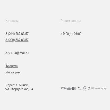
к,
я, 14
Поставщики
Обращение к руководтву
Отказ от рекламной рассылки
Разработка сайта