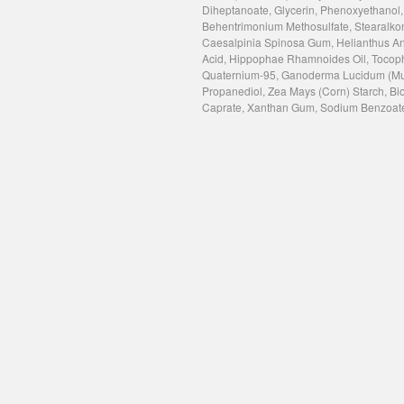
Diheptanoate, Glycerin, Phenoxyethanol,
Behentrimonium Methosulfate, Stearalko
Caesalpinia Spinosa Gum, Helianthus Annu
Acid, Hippophae Rhamnoides Oil, Tocophe
Quaternium-95, Ganoderma Lucidum (Mush
Propanediol, Zea Mays (Corn) Starch, Bio
Caprate, Xanthan Gum, Sodium Benzoate,