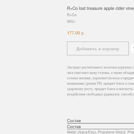
R+Co lost treasure apple cider vin
R+Co
SKU:
р.
177,00
Добавить в корзину
Экстракт растительного молочка куркумы с
чага смягчают кожу головы, а также облад
головы питание, укрепляет волосы и придае
понижению уровня РН, придает блеск и смяг
здоровому росту, придает блеск и мягкость
воздействия свободных радикалов, способс
Состав
Состав
Water (Aqua/Eau), Propylene Glycol, Pru