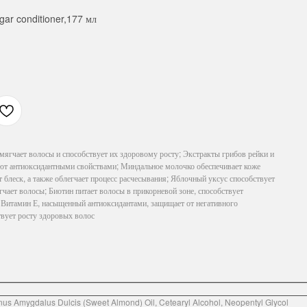
egar conditioner,177 мл
мягчает волосы и способствует их здоровому росту; Экстракты грибов рейки и
ают антиоксидантными свойствами; Миндальное молочко обеспечивает коже
т блеск, а также облегчает процесс расчесывания; Яблочный уксус способствует
чает волосы; Биотин питает волосы в прикорневой зоне, способствует
; Витамин Е, насыщенный антиоксидантами, защищает от негативного
твует росту здоровых волос
nus Amygdalus Dulcis (Sweet Almond) Oil, Cetearyl Alcohol, Neopentyl Glycol