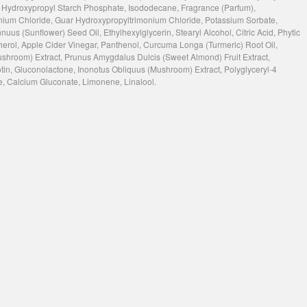
 Hydroxypropyl Starch Phosphate, Isododecane, Fragrance (Parfum),
nium Chloride, Guar Hydroxypropyltrimonium Chloride, Potassium Sorbate,
us (Sunflower) Seed Oil, Ethylhexylglycerin, Stearyl Alcohol, Citric Acid, Phytic
rol, Apple Cider Vinegar, Panthenol, Curcuma Longa (Turmeric) Root Oil,
room) Extract, Prunus Amygdalus Dulcis (Sweet Almond) Fruit Extract,
tin, Gluconolactone, Inonotus Obliquus (Mushroom) Extract, Polyglyceryl-4
 Calcium Gluconate, Limonene, Linalool.