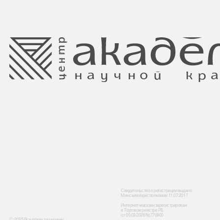
Свидетельство о регистрации выдано
Минским горисполкомом 11.07.2017
Интернет-магазин зарегистрирован
в Торговом реестре РБ
от 05.03.2026 №770900
Ⓒ 2025 Все права защищены.
ООО Центр красоты “Академи”
Отдел торговли и услуг администрации
УНП: 192940578
Центрального района Минска
Юридический адрес:
+37517234 42 65
220035 Республика Беларусь, г. Минск,
+37517272 53 46
улица Гвардейская д. 14 пом. 39