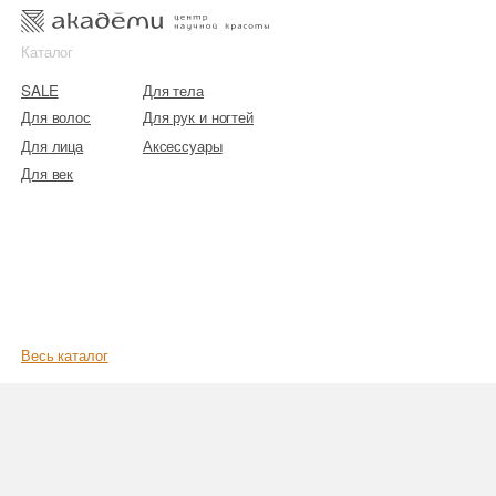
к
к
Каталог
SALE
Для тела
Для волос
Для рук и ногтей
Для лица
Аксессуары
Для век
Весь каталог