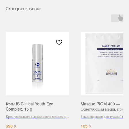
Смотрите также
Навигация
Каталог
Режим работы
О нас
Все товары
с 9:00 до 21:00
Покупателям
SALE
Крем IS Clinical Youth Eye
Masque PIGM 400 —
Бренды
Для волос
Complex, 15 g
Осветляющая маска, прида
Контакты
Для лица
сияние коже лица, 1 шт
Крем уменьшает выраженность мелких и
Рекомендовано для тусклой кожи
Для век
глубоких морщин, заметно осветляет
неравномерной пигментацией.
Для тела
р.
р.
698
105
область вокруг глаз, устраняет отеки.