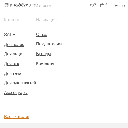
0
0
меню
Каталог
Навигация
О нас
SALE
Покупателям
Для волос
Бренды
Для лица
Контакты
Для век
Для тела
Для рук и ногтей
Аксессуары
Весь каталог