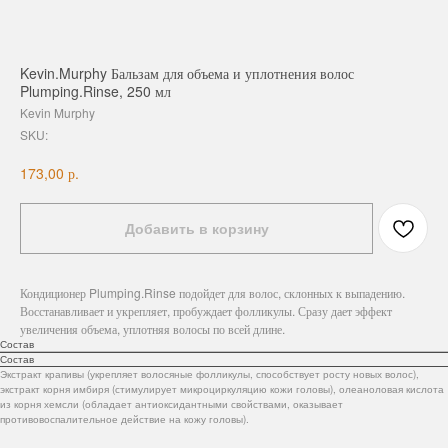
Kevin.Murphy Бальзам для объема и уплотнения волос
Plumping.Rinse, 250 мл
Kevin Murphy
SKU:
р.
173,00
Добавить в корзину
Кондиционер Plumping.Rinse подойдет для волос, склонных к выпадению.
Восстанавливает и укрепляет, пробуждает фолликулы. Сразу дает эффект
увеличения объема, уплотняя волосы по всей длине.
Состав
Состав
Экстракт крапивы (укрепляет волосяные фолликулы, способствует росту новых волос),
экстракт корня имбиря (стимулирует микроциркуляцию кожи головы), олеаноловая кислота
из корня хемсли (обладает антиоксидантными свойствами, оказывает
противовоспалительное действие на кожу головы).