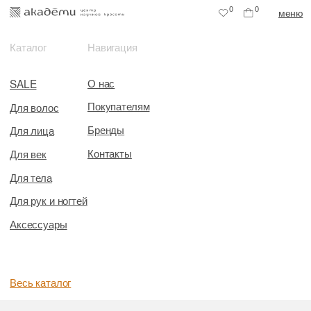
0
0
меню
Каталог
Навигация
О нас
SALE
Покупателям
Для волос
Бренды
Для лица
Контакты
Для век
Для тела
Для рук и ногтей
Аксессуары
Весь каталог