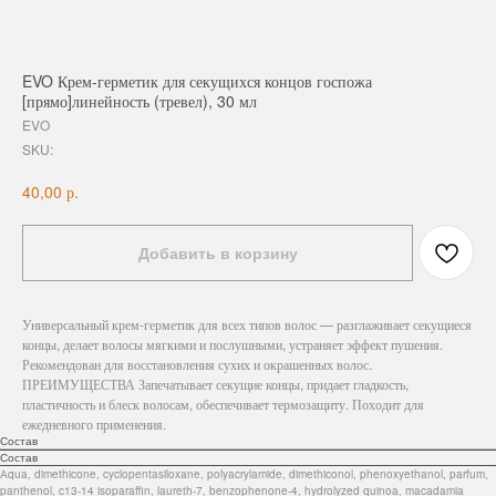
EVO Крем-герметик для секущихся концов госпожа
[прямо]линейность (тревел), 30 мл
EVO
SKU:
р.
40,00
Добавить в корзину
Универсальный крем-герметик для всех типов волос — разглаживает секущиеся
концы, делает волосы мягкими и послушными, устраняет эффект пушения.
Рекомендован для восстановления сухих и окрашенных волос.
ПРЕИМУЩЕСТВА Запечатывает секущие концы, придает гладкость,
пластичность и блеск волосам, обеспечивает термозащиту. Походит для
ежедневного применения.
Состав
Состав
Аqua, dimethicone, cyclopentasiloxane, polyacrylamide, dimethiconol, phenoxyethanol, parfum,
panthenol, c13-14 isoparaffin, laureth-7, benzophenone-4, hydrolyzed quinoa, macadamia