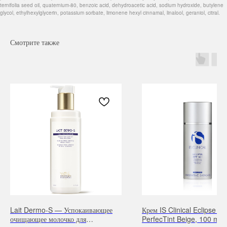
ternifolia seed oil, quaternium-80, benzoic acid, dehydroacetic acid, sodium hydroxide, butylene
glycol, ethylhexylglycerin, potassium sorbate, limonene hexyl cinnamal, linalool, geraniol, citral.
Смотрите также
Навигация
Каталог
Режим работы
О нас
Все товары
с 9:00 до 21:00
Покупателям
SALE
Бренды
Для волос
Lait Dermo-S — Успокаивающее
Крем IS Clinical Eclipse 
Контакты
Для лица
очищающее молочко для
PerfecTint Beige, 100 ml