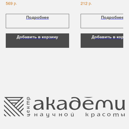
р.
р.
569
212
Для рук и ногтей
Аксессуары
Подробнее
Подробнее
Контакты
8 (044) 567 03 57
Telegram
Добавить в корзину
Добавить в корзи
8 (029) 567 03 57
Инстаграм
a.n.k.14@mail.ru
Адрес: г. Минск,
ул. Гвардейская, 14
Публичная оферта
Ⓒ 2025 Все права защищены.
ООО Центр красоты “Академи”
Политика конфиденциальности
УНП: 192940578
Согласие на обработку персональных
Юридический адрес:
данных
220035 Республика Беларусь, г. Минск,
улица Гвардейская д. 14 пом. 39
Оплата и возврат
Обращение к руководтву
Отказ от рекламной рассылки
Поставщики
Свидетельство о регистрации выдано
Минским горисполкомом 11.07.2017
Интернет-магазин зарегистрирован
в Торговом реестре РБ