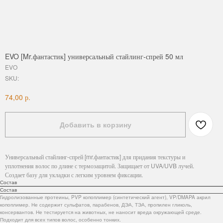
EVO [Mr.фантастик] универсальный стайлинг-спрей 50 мл
EVO
SKU:
р.
74,00
Добавить в корзину
Универсальный стайлинг-спрей [mr.фантастик] для придания текстуры и
уплотнения волос по длине с термозащитой. Защищает от UVA/UVB лучей.
Создает базу для укладки с легким уровнем фиксации.
Состав
Состав
Гидролизованные протеины, PVP копоплимер (синтетический агент), VP/DMAPA акрил
копоплимер. Не содержит сульфатов, парабенов, ДЭА, ТЭА, пропилен гликоль,
консервантов. Не тестируется на животных, не наносит вреда окружающей среде.
Подходит для всех типов волос, особенно тонких.