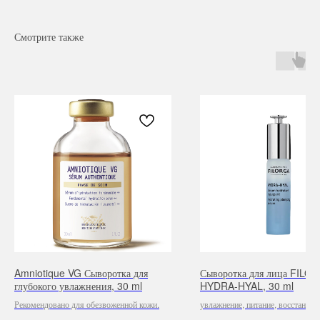
Смотрите также
Навигация
Каталог
Режим работы
О нас
Все товары
с 9:00 до 21:00
Покупателям
SALE
Amniotique VG Сыворотка для
Сыворотка для лица FILO
Бренды
Для волос
глубокого увлажнения, 30 ml
HYDRA-HYAL, 30 ml
Контакты
Для лица
Рекомендовано для обезвоженной кожи.
увлажнение, питание, восстановл
Для век
против признаков старения
Для тела