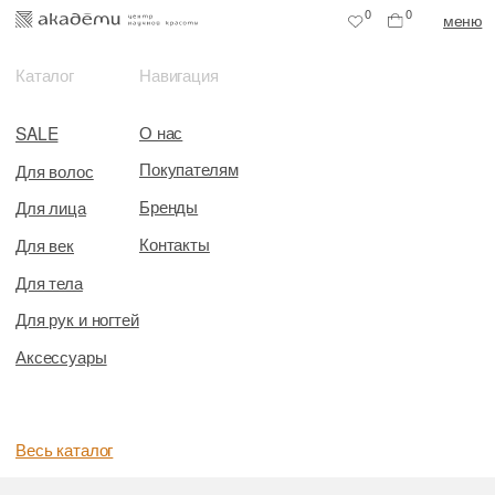
0
0
меню
Каталог
Навигация
О нас
SALE
Покупателям
Для волос
Бренды
Для лица
Контакты
Для век
Для тела
Для рук и ногтей
Аксессуары
Весь каталог