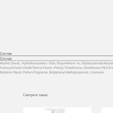
Состав
Состав
Alcohol Denat., Hydrofluorocarbon 152a, Polyurethane-14, Octylacrylamide/Acry
Fullonum/Fuller’s Earth/Terre à Foulon, Phenyl Trimethicone, Dimethicone PEG-8
Butylene Glycol, Parfum/Fragrance, Butylphenyl Methylpropional, Limonene
Смотрите также