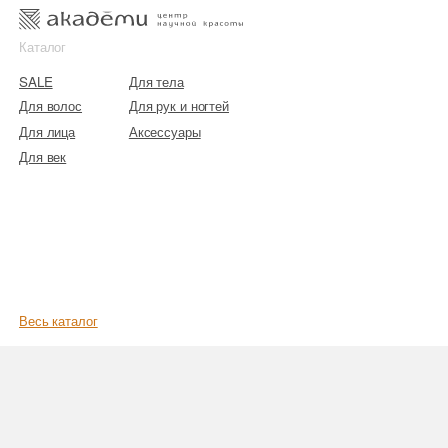
к
к
Каталог
SALE
Для тела
Для волос
Для рук и ногтей
Для лица
Аксессуары
Для век
Весь каталог