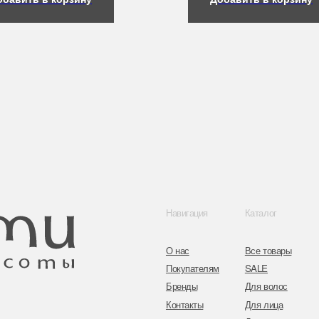
Навигация
Каталог
Контакты
О нас
Все товары
8 (044) 567 03 
Покупателям
SALE
8 (029) 567 03 
Бренды
Для волос
Контакты
Для лица
a.n.k.14@mail.
Для век
Для тела
Telegram
Для рук и ногтей
Инстаграм
Аксессуары
Адрес: г. Минс
ул. Гвардейска
Публичная оферта
Политика конфиденциальности
Согласие на обработку персональных данных
Оплата и возврат