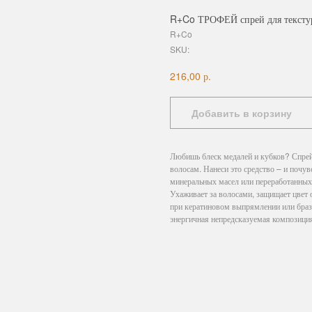
R+Co ТРОФЕЙ спрей для текстур
R+Co
SKU:
р.
216,00
Добавить в корзину
Любишь блеск медалей и кубков? Спрей
волосам. Нанеси это средство – и почу
минеральных масел или переработанных
Ухаживает за волосами, защищает цвет 
при кератиновом выпрямлении или б
энергичная непредсказуемая композиция: