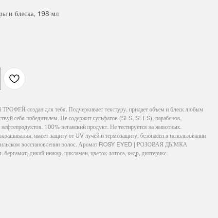
ы и блеска, 198 мл
 ТРОФЕЙ создан для тебя. Подчеркивает текстуру, придает объем и блеск любым
вствуй себя победителем. Не содержит сульфатов (SLS, SLES), парабенов,
 нефтепродуктов. 100% веганский продукт. Не тестируется на животных.
окрашивания, имеет защиту от UV лучей и термозащиту, безопасен в использовании
разильском восстановлении волос. Аромат ROSY EYED | РОЗОВАЯ ДЫМКА
 бергамот, дикий инжир, цикламен, цветок лотоса, кедр, диптерикс.