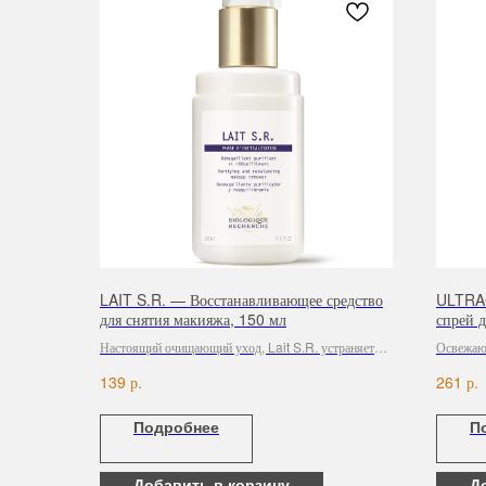
LAIT S.R. — Восстанавливающее средство
ULTRA
для снятия макияжа, 150 мл
спрей д
Настоящий очищающий уход, Lait S.R. устраняет
Освежающ
загрязнения и излишек сального секрета с
декольте
р.
р.
139
261
поверхности кожи.
Подробнее
П
Добавить в корзину
Д