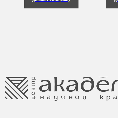
Свидетельство о регистрации выдано
Минским горисполкомом 11.07.2017
Интернет-магазин зарегистрирован
в Торговом реестре РБ
от 05.03.2026 №770900
Ⓒ 2025 Все права защищены.
ООО Центр красоты “Академи”
Отдел торговли и услуг администрации
УНП: 192940578
Центрального района Минска
Юридический адрес:
+37517234 42 65
220035 Республика Беларусь, г. Минск,
+37517272 53 46
улица Гвардейская д. 14 пом. 39