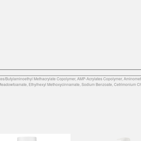
lates/Butylaminoethyl Methacrylate Copolymer, AMP-Acrylates Copolymer, Aminome
 Meadowfoamate, Ethylhexyl Methoxycinnamate, Sodium Benzoate, Cetrimonium Chlo