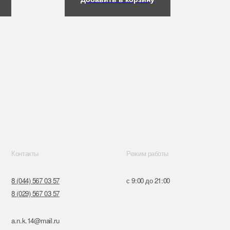
Режим работы
57
с 9:00 до 21:00
57
ru
к,
я, 14
Поставщики
Обращение к руководтву
Отказ от рекламной рассылки
Разработка сайта