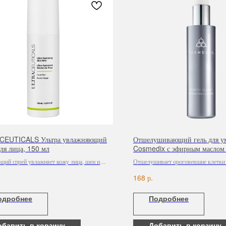
CEUTICALS Ультра увлажняющий
Отшелушивающий гель для у
ля лица, 150 мл
Cosmedix с эфирным маслом
мяты Purity Clean, 150 ml
ий спрей увлажняет кожу лица, шеи и
Отшелушивает ороговевшие клетки 
, ухаживая за эпидермальным барьером.
поверхность более гладкой. Восстан
р.
168
увлажняет и балансирует кожу. Удал
и минимизирует нежелательный блес
одробнее
Подробнее
обавить в корзину
Добавить в корзину