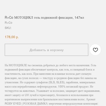
R+Co МОТОЦИКЛ гель подвижной фиксации, 147мл
R+Co
SKU:
р.
178,00
Добавить в корзину
На МОТОЦИКЛЕ ты сможешь добраться до любого места назначения. Гель
подвижной фиксации обеспечивает контроль, как гель, и глянцевый блеск и
пластичность, как воск. При нанесении на влажные волосы дает сильную
фиксацию, на сухих волосах — текстуру и среднюю фиксацию без намека на
утяжеление. Не содержит сульфатов (SLS, SLES), парабенов, минеральных
масел или переработанных нефтепродуктов. 100% веганский продукт. Не
тестируется на животных. Ухаживает за волосами, защищает цвет окрашивания,
имеет защиту от UV лучей и термозащиту, безопасен в использовании при
кератиновом выпрямлении или бразильском восстановлении волос. Аромат
ROSY EYED | РОЗОВАЯ ДЫМКА энергичная непредсказуемая композиция: