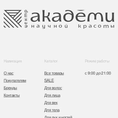
Обращение к руководтву
Отказ от рекламной рассылки
Поставщики
Свидетельство о регистрации выдано
Минским горисполкомом 11.07.2017
Интернет-магазин зарегистрирован
в Торговом реестре РБ
от 05.03.2026 №770900
Отдел торговли и услуг администрации
Центрального района Минска
+37517234 42 65
+37517272 53 46
Разработка сайта