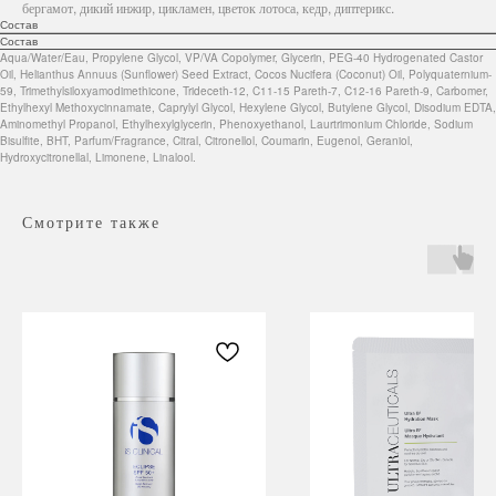
бергамот, дикий инжир, цикламен, цветок лотоса, кедр, диптерикс.
Состав
Состав
Aqua/Water/Eau, Propylene Glycol, VP/VA Copolymer, Glycerin, PEG-40 Hydrogenated Castor
Oil, Helianthus Annuus (Sunflower) Seed Extract, Cocos Nucifera (Coconut) Oil, Polyquaternium-
59, Trimethylsiloxyamodimethicone, Trideceth-12, C11-15 Pareth-7, C12-16 Pareth-9, Carbomer,
Ethylhexyl Methoxycinnamate, Caprylyl Glycol, Hexylene Glycol, Butylene Glycol, Disodium EDTA,
Aminomethyl Propanol, Ethylhexylglycerin, Phenoxyethanol, Laurtrimonium Chloride, Sodium
Bisulfite, BHT, Parfum/Fragrance, Citral, Citronellol, Coumarin, Eugenol, Geraniol,
Hydroxycitronellal, Limonene, Linalool.
Смотрите также
Навигация
Каталог
Режим работы