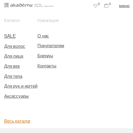
0
0
меню
Каталог
Навигация
О нас
SALE
Покупателям
Для волос
Бренды
Для лица
Контакты
Для век
Для тела
Для рук и ногтей
Аксессуары
Весь каталог