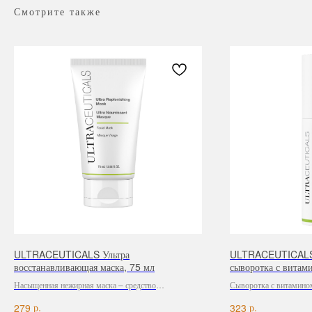
Смотрите также
ULTRACEUTICALS Ультра
ULTRACEUTICALS 
восстанавливающая маска, 75 мл
сыворотка с витам
Насыщенная нежирная маска – средство
Сыворотка с витамино
«неотложной помощи» для утомленной, сухой или
баланс кожи, борется 
р.
р.
279
323
обезвоженной кожи.
кожи, обеспечивая ей 