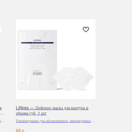
я
Liftkiss — Лифтинг-маска для контура и
,
объема губ, 1 шт
й
Рекомендовано для обезвоженного, поврежденного,
с признаками старения состояния кожи губ.
р.
69