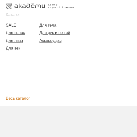
к
к
Каталог
SALE
Для тела
Для волос
Для рук и ногтей
Для лица
Аксессуары
Для век
Весь каталог