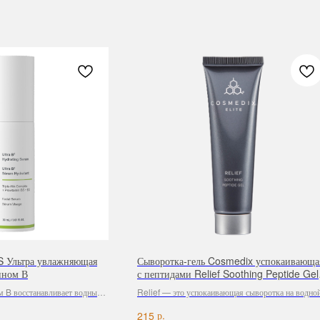
Ультра увлажняющая
Сыворотка-гель Cosmedix успокаивающа
ином В
с пептидами Relief Soothing Peptide Gel
28 ml
м B восстанавливает водный
Relief — это успокаивающая сыворотка на водно
с возрастными изменениями
основе, наполненная уникальным гелем из
р.
215
продолжительное увлажнение.
гиалуроната натрия (натриевая соль гиалуроновой