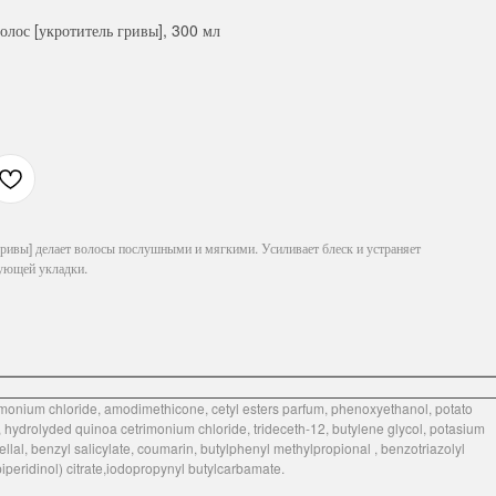
лос [укротитель гривы], 300 мл
ривы] делает волосы послушными и мягкими. Усиливает блеск и устраняет
дующей укладки.
rimonium chloride, amodimethicone, cetyl esters parfum, phenoxyethanol, potato
, hydrolyded quinoa cetrimonium chloride, trideceth-12, butylene glycol, potasium
llal, benzyl salicylate, coumarin, butylphenyl methylpropional , benzotriazolyl
piperidinol) citrate,iodopropynyl butylcarbamate.