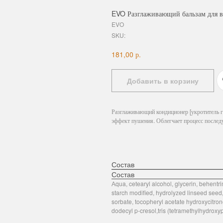
EVO Разглаживающий бальзам для во
EVO
SKU:
р.
181,00
Добавить в корзину
Разглаживающий кондиционер [укротитель г
эффект пушения. Облегчает процесс после
Состав
Состав
Аqua, cetearyl alcohol, glycerin, behent
starch modified, hydrolyzed linseed seed
sorbate, tocopheryl acetate hydroxycitrone
dodecyl p-cresol,tris (tetramethylhydroxy