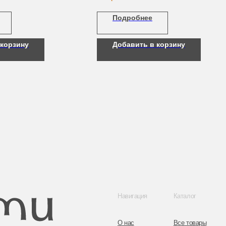
кислоты), который обеспечивает мгновенное
Подробнее
увлажнение и придаёт чувство комфорта сухой,
чувствительной или перенёсшей какие-либо
косметические процедуры коже.
 корзину
Добавить в корзину
Навигация
Каталог
Контакты
О нас
Все товары
8 (044) 567 03 
Покупателям
SALE
8 (029) 567 03 
Бренды
Для волос
Контакты
Для лица
a.n.k.14@mail.
Для век
Для тела
Telegram
Для рук и ногтей
Инстаграм
Аксессуары
Адрес: г. Минс
ул. Гвардейска