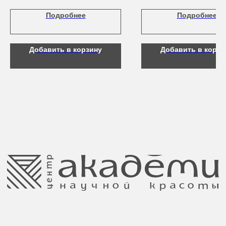
придает ощущение свежести.
Аксессуары
Подробнее
Подробнее
Контакты
Добавить в корзину
Добавить в корзи
8 (044) 567 03 57
Telegram
8 (029) 567 03 57
Инстаграм
a.n.k.14@mail.ru
Адрес: г. Минск,
ул. Гвардейская, 14
Публичная оферта
Ⓒ 2025 Все права защищены.
ООО Центр красоты “Академи”
Политика конфиденциальности
УНП: 192940578
Согласие на обработку персональных
Юридический адрес:
данных
220035 Республика Беларусь, г. Минск,
улица Гвардейская д. 14 пом. 39
Оплата и возврат
Обращение к руководтву
Отказ от рекламной рассылки
Поставщики
Свидетельство о регистрации выдано
Минским горисполкомом 11.07.2017
Интернет-магазин зарегистрирован
в Торговом реестре РБ
от 05.03.2026 №770900
Отдел торговли и услуг администрации