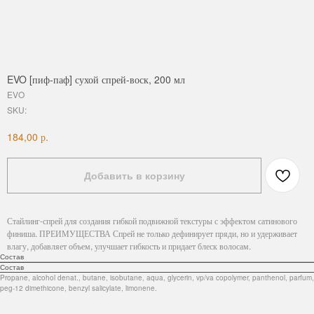
EVO [пиф-паф] сухой спрей-воск, 200 мл
EVO
SKU:
р.
184,00
Добавить в корзину
Стайлинг-спрей для создания гибкой подвижной текстуры с эффектом сатинового
финиша. ПРЕИМУЩЕСТВА Спрей не только дефинирует пряди, но и удерживает
влагу, добавляет объем, улучшает гибкость и придает блеск волосам.
Состав
Состав
Propane, alcohol denat., butane, isobutane, aqua, glycerin, vp/va copolymer, panthenol, parfum,
peg-12 dimethicone, benzyl salicylate, limonene.