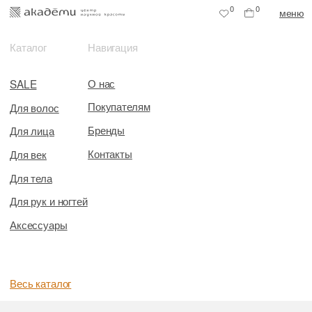
0
0
меню
Каталог
Навигация
О нас
SALE
Покупателям
Для волос
Бренды
Для лица
Контакты
Для век
Для тела
Для рук и ногтей
Аксессуары
Весь каталог