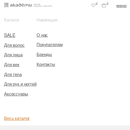
0
0
меню
Каталог
Навигация
О нас
SALE
Покупателям
Для волос
Бренды
Для лица
Контакты
Для век
Для тела
Для рук и ногтей
Аксессуары
Весь каталог