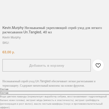
Kevin.Murphy Несмываемый укрепляющий спрей-уход для легкого
расчесывания Un.Tangled, 40 мл
Kevin Murphy
SKU:
р.
63,00
Добавить в корзину
Несмываемый спрей-уход Un.Tangled обеспечивает легкое расчесывание и
термозащиту. Содержит питательный комплекс на основе фруктов.
Состав
Состав
Вода цветков лаванды (нормализует выработку себума, восстанавливает гидролипидный
баланс кожи головы), экстракт мёда (мягкость и эластичность), экстракт грейпфрута
(регенерация и рост волос), масло листьев камфоры (тонус и противовоспалительный
эффект).