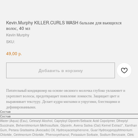
Kevin.Murphy KILLER.CURLS WASH бальзам для вьющихся
волос, 40 мл
Kevin Murphy
SKU:
р.
49,00
Добавить в корзину
Питательный кондиционер на основе овсяного молочка глубоко увлажняет и
укрепляет волосы, предотвращает появление ломкости. Защищает цвет и
выравнивает текстуру. Делает кудри мягкими и упругими, блестящими и
дефинированными.
Состав
Состав
Water (Aqua) (Eau), Cetearyl Alcohol, Capryloyl Glycerin/Sebacic Acid Copolymer, Diheptyl
Succinate, Behentrimonium Methosulfate, Glycerin, Avena Sativa (Oat) Kernel Extract*, Xanthan
Gum, Persea Gratissima (Avocado) Oil, Hydroxyacetophenone, Guar Hydroxypropyltrimonium
Chloride, Cetrimonium Chloride, Phenoxyethanol, Potassium Sorbate, Sodium Benzoate, Citric