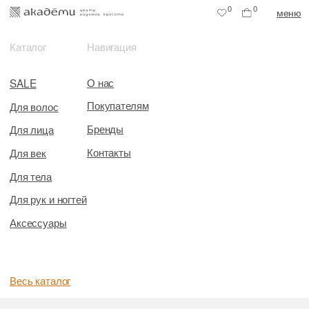
0
0
меню
Каталог
Навигация
О нас
SALE
Покупателям
Для волос
Бренды
Для лица
Контакты
Для век
Для тела
Для рук и ногтей
Аксессуары
Весь каталог