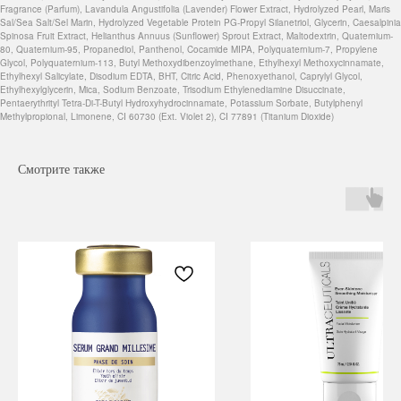
Fragrance (Parfum), Lavandula Angustifolia (Lavender) Flower Extract, Hydrolyzed Pearl, Maris
Sal/Sea Salt/Sel Marin, Hydrolyzed Vegetable Protein PG-Propyl Silanetriol, Glycerin, Caesalpinia
Spinosa Fruit Extract, Helianthus Annuus (Sunflower) Sprout Extract, Maltodextrin, Quaternium-
80, Quaternium-95, Propanediol, Panthenol, Cocamide MIPA, Polyquaternium-7, Propylene
Glycol, Polyquaternium-113, Butyl Methoxydibenzoylmethane, Ethylhexyl Methoxycinnamate,
Ethylhexyl Salicylate, Disodium EDTA, BHT, Citric Acid, Phenoxyethanol, Caprylyl Glycol,
Ethylhexylglycerin, Mica, Sodium Benzoate, Trisodium Ethylenediamine Disuccinate,
Pentaerythrityl Tetra-Di-T-Butyl Hydroxyhydrocinnamate, Potassium Sorbate, Butylphenyl
Methylpropional, Limonene, CI 60730 (Ext. Violet 2), CI 77891 (Titanium Dioxide)
Смотрите также
Навигация
Каталог
Режим работы
О нас
Все товары
с 9:00 до 21:00