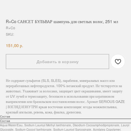
R+Co САНСЕТ БУЛЬВАР шампунь для светлых волос, 251 мл
R+Co
SKU:
р.
151,00
Добавить в корзину
Не содержит сульфатов (SLS, SLES), парабенов, минеральных масел или
переработанных нефтепродуктов. 100% веганский продукт. Не тестируется на
животных. Ухаживает за волосами, защищает цвет окрашивания, имеет защиту
от UV лучей и термозащиту, безопасен в использовании при кератиновом
выпрямлении или бразильском восстановлении волос. Аромат SERIOUS GAZE
| ВЗГЛЯД ИЗНУТРИ яркая восточная композиция: ягоды можжевельника,
красный апельсин, ревень, кожа, фиалка, древесина.
Состав
Состав
Aqua/Water/Eau, Sodium Lauroyl Methyl Isethionate, Disodium Cocoamphodipropionate, Lauryl
Glucoside, Sodium Cocoyl Isethionate, Sodium Lauroyl Sarcosinate, Acrylates Copolymer,