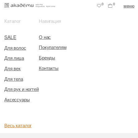
0
0
меню
Каталог
Навигация
О нас
SALE
Покупателям
Для волос
Бренды
Для лица
Контакты
Для век
Для тела
Для рук и ногтей
Аксессуары
Весь каталог