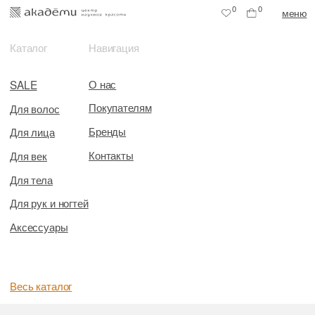
0
0
меню
Каталог
Навигация
О нас
SALE
Покупателям
Для волос
Бренды
Для лица
Контакты
Для век
Для тела
Для рук и ногтей
Аксессуары
Весь каталог