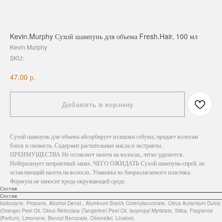
Kevin.Murphy Сухой шампунь для объема Fresh.Hair, 100 мл
Kevin Murphy
SKU:
р.
47,00
Добавить в корзину
Сухой шампунь для объема абсорбирует излишки себума, придает волосам
блеск и свежесть. Содержит растительные масла и экстракты.
ПРЕИМУЩЕСТВА Не оставляет налета на волосах, легко удаляется.
Нейтрализует неприятный запах. ЧЕГО ОЖИДАТЬ Сухой шампунь-спрей, не
оставляющий налета на волосах. Упаковка из биоразлагаемого пластика.
Формула не наносит вреда окружающей среде.
Состав
Состав
Isobutane, Propane, Alcohol Denat., Aluminum Starch Octenylsuccinate, Citrus Aurantium Dulcis
(Orange) Peel Oil, Citrus Reticulata (Tangerine) Peel Oil, Isopropyl Myristate, Silica, Fragrance
(Parfum), Limonene, Benzyl Benzoate, Citronellol, Linalool.