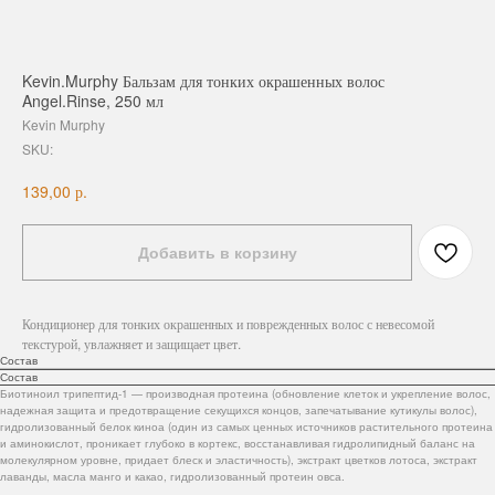
Kevin.Murphy Бальзам для тонких окрашенных волос
Angel.Rinse, 250 мл
Kevin Murphy
SKU:
р.
139,00
Добавить в корзину
Кондиционер для тонких окрашенных и поврежденных волос с невесомой
текстурой, увлажняет и защищает цвет.
Состав
Состав
Биотиноил трипептид-1 — производная протеина (обновление клеток и укрепление волос,
надежная защита и предотвращение секущихся концов, запечатывание кутикулы волос),
гидролизованный белок киноа (один из самых ценных источников растительного протеина
и аминокислот, проникает глубоко в кортекс, восстанавливая гидролипидный баланс на
молекулярном уровне, придает блеск и эластичность), экстракт цветков лотоса, экстракт
лаванды, масла манго и какао, гидролизованный протеин овса.