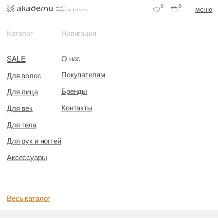
0
0
меню
Каталог
Навигация
О нас
SALE
Покупателям
Для волос
Бренды
Для лица
Контакты
Для век
Для тела
Для рук и ногтей
Аксессуары
Весь каталог