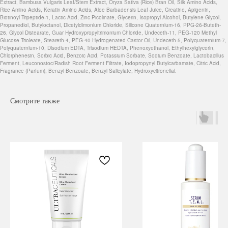
Extract, Bambusa Vulgaris Leaf/Stem Extract, Oryza Sativa (Rice) Bran Oil, Silk Amino Acids,
Rice Amino Acids, Keratin Amino Acids, Aloe Barbadensis Leaf Juice, Creatine, Apigenin,
Biotinoyl Tripeptide-1, Lactic Acid, Zinc Picolinate, Glycerin, Isopropyl Alcohol, Butylene Glycol,
Propanediol, Butyloctanol, Dicetyldimonium Chloride, Silicone Quaternium-16, PPG-26-Buteth-
26, Glycol Distearate, Guar Hydroxypropyltrimonium Chloride, Undeceth-11, PEG-120 Methyl
Glucose Trioleate, Steareth-4, PEG-40 Hydrogenated Castor Oil, Undeceth-5, Polyquaternium-7,
Polyquaternium-10, Disodium EDTA, Trisodium HEDTA, Phenoxyethanol, Ethylhexylglycerin,
Chlorphenesin, Sorbic Acid, Benzoic Acid, Potassium Sorbate, Sodium Benzoate, Lactobacillus
Ferment, Leuconostoc/Radish Root Ferment Filtrate, Iodopropynyl Butylcarbamate, Citric Acid,
Fragrance (Parfum), Benzyl Benzoate, Benzyl Salicylate, Hydroxycitronellal.
Смотрите также
Навигация
Каталог
Режим работы