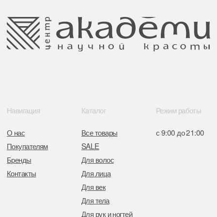
Обращение к руководтву
Отказ от рекламной рассылки
Поставщики
Свидетельство о регистрации выдано
Минским горисполкомом 11.07.2017
Интернет-магазин зарегистрирован
в Торговом реестре РБ
от 05.03.2026 №770900
Отдел торговли и услуг администрации
Центрального района Минска
+37517234 42 65
+37517272 53 46
Разработка сайта