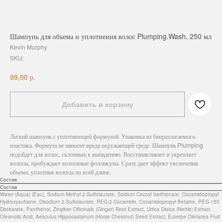
Шампунь для объема и уплотнения волос Plumping.Wash, 250 мл
Kevin Murphy
SKU:
р.
99,00
Добавить в корзину
Легкий шампунь с уплотняющей формулой. Упаковка из биоразлагаемого
пластика. Формула не наносит вреда окружающей среде. Шампунь Plumping
подойдет для волос, склонных к выпадению. Восстанавливает и укрепляет
волосы, пробуждает волосяные фолликулы. Сразу дает эффект увеличения
объема, уплотняя волосы по всей длине.
Состав
Состав
Water (Aqua) (Eau), Sodium Methyl 2-Sulfolaurate, Sodium Cocoyl Isethionate, Cocamidopropyl
Hydroxysultaine, Disodium 2-Sulfolaurate, PEG-2 Cocamide, Cocamidopropyl Betaine, PEG-150
Distearate, Panthenol, Zingiber Officinale (Ginger) Root Extract, Urtica Dioica (Nettle) Extract,
Oleanolic Acid, Aesculus Hippocastanum (Horse Chestnut) Seed Extract, Euterpe Oleracea Fruit