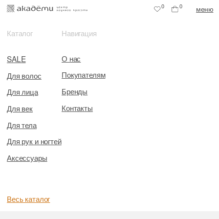
0
0
меню
Каталог
Навигация
О нас
SALE
Покупателям
Для волос
Бренды
Для лица
Контакты
Для век
Для тела
Для рук и ногтей
Аксессуары
Весь каталог