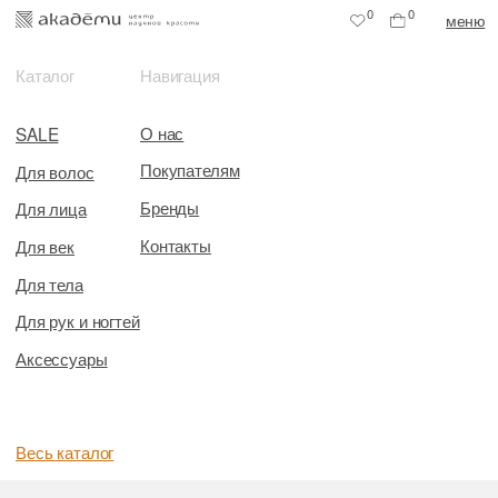
0
0
меню
Каталог
Навигация
О нас
SALE
Покупателям
Для волос
Бренды
Для лица
Контакты
Для век
Для тела
Для рук и ногтей
Аксессуары
Весь каталог