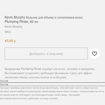
Kevin.Murphy Бальзам для объема и уплотнения волос
Plumping.Rinse, 40 мл
Kevin Murphy
SKU:
р.
43,00
Добавить в корзину
Кондиционер Plumping.Rinse подойдет для волос, склонных к выпадению.
Восстанавливает и укрепляет, пробуждает фолликулы. Сразу дает эффект
увеличения объема, уплотняя волосы по всей длине.
Состав
Состав
Экстракт крапивы (укрепляет волосяные фолликулы, способствует росту новых волос),
экстракт корня имбиря (стимулирует микроциркуляцию кожи головы), олеаноловая кислота
из корня хемсли (обладает антиоксидантными свойствами, оказывает
противовоспалительное действие на кожу головы).