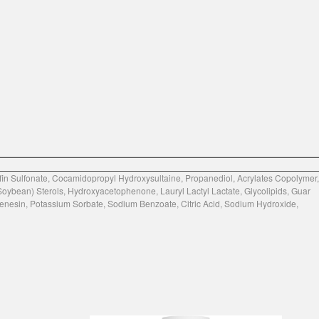
Sulfonate, Cocamidopropyl Hydroxysultaine, Propanediol, Acrylates Copolymer,
Soybean) Sterols, Hydroxyacetophenone, Lauryl Lactyl Lactate, Glycolipids, Guar
enesin, Potassium Sorbate, Sodium Benzoate, Citric Acid, Sodium Hydroxide,