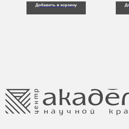
Добавить в корзину
Д
Свидетельство о регистрации выдано
Минским горисполкомом 11.07.2017
Интернет-магазин зарегистрирован
в Торговом реестре РБ
от 05.03.2026 №770900
Ⓒ 2025 Все права защищены.
ООО Центр красоты “Академи”
Отдел торговли и услуг администрации
УНП: 192940578
Центрального района Минска
Юридический адрес:
+37517234 42 65