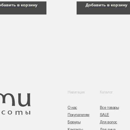
обавить в корзину
Добавить в корзину
Навигация
Каталог
Контакты
О нас
Все товары
8 (044) 567 03 
Покупателям
SALE
8 (029) 567 03 
Бренды
Для волос
Контакты
Для лица
a.n.k.14@mail.
Для век
Для тела
Telegram
Для рук и ногтей
Инстаграм
Аксессуары
Адрес: г. Минс
ул. Гвардейска
Публичная оферта
Политика конфиденциальности
Согласие на обработку персональных данных