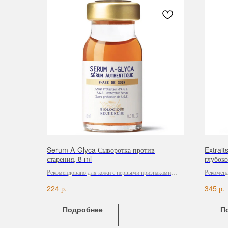
Serum A-Glyca Сыворотка против
Extrait
старения, 8 ml
глубок
Рекомендовано для кожи с первыми признаками
Рекоменд
старения.
и себореи
р.
р.
224
345
Подробнее
П