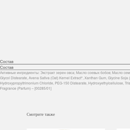
Состав
Состав
Активные ингредиенты: Экстракт зерен овса; Масло соевых бобов; Масло семян 
Glycol Distearate, Avena Sativa (Oat) Kernel Extract*, Xanthan Gum, Glycine Soja
Hydroxypropyltrimonium Chloride, PEG-150 Distearate, Hydroxyethylcellulose, Tri
Fragrance (Parfum) – [00285/01]
Смотрите также