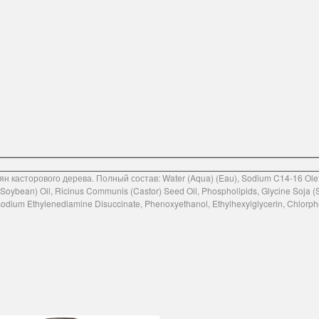
касторового дерева. Полный состав: Water (Aqua) (Eau), Sodium C14-16 Olefin 
 (Soybean) Oil, Ricinus Communis (Castor) Seed Oil, Phospholipids, Glycine Soja (
sodium Ethylenediamine Disuccinate, Phenoxyethanol, Ethylhexylglycerin, Chlorph