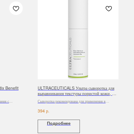
x Benefit
ULTRACEUTICALS Ультра сыворотка для
выравнивания текстуры пористой кожи, 50
мл
ания с
Сыворотка рекомендована для применения в
 — бестселлер
утреннее время, необходимо закрывать средством c
р.
394
ффективно
SPF защитой по типу кожи.
прочие выделения
Подробнее
дновременно