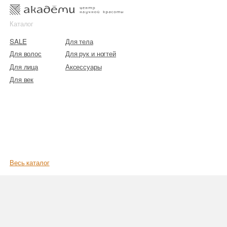
к
к
Каталог
SALE
Для тела
Для волос
Для рук и ногтей
Для лица
Аксессуары
Для век
Весь каталог