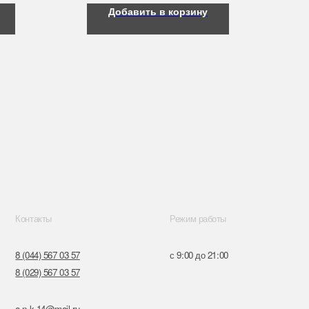
Добавить в корзину
Режим работы
57
с 9:00 до 21:00
57
ru
к,
я, 14
Поставщики
Обращение к руководтву