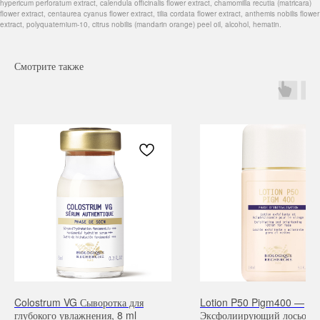
hypericum perforatum extract, calendula officinalis flower extract, chamomilla recutia (matricara)
flower extract, centaurea cyanus flower extract, tilia cordata flower extract, anthemis nobilis flower
extract, polyquaternium-10, citrus nobilis (mandarin orange) peel oil, alcohol, hematin.
Смотрите также
Навигация
Каталог
Режим работы
О нас
Все товары
с 9:00 до 21:00
Покупателям
SALE
Бренды
Для волос
Colostrum VG Сыворотка для
Lotion P50 Pigm400 —
Контакты
Для лица
глубокого увлажнения, 8 ml
Эксфолиирующий лосьон д