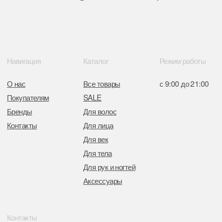
Интернет-магазин зарегистрирован
в Торговом реестре РБ
от 05.03.2026 №770900
Отдел торговли и услуг администрации
Центрального района Минска
+37517234 42 65
+37517272 53 46
Разработка сайта