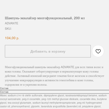
Шампунь-эквалайзер многофункциональный, 200 мл
ADVANTE
SKU:
р.
104,00
Добавить в корзину
Многофункциональный шампунь-эквалайзер ADVANTE для всех типов волос и
кожи головы. Оказывает себорегулирующее и нормализующее кожу головы
действие. Активный японский ингредиент гематин богат железом и способствует
улучшению микроциркуляции и активности гемоглобина в коже головы,
оздоровляя ее и укрепляя волосы.
Состав
Состав
Water, sodium c14-16 olefin sulfonate, dipropylene glycol, isostearamidopropyl betaine, sodium
cocoyl sarcosinate, peg-3 cocamide, peg-120 methyl glucose dioleate, cocamide dea, butylene
glycol, tea-cocoyl glutamate, sodium lauroyl methylaminopropionate, peg-40 hydrogenated
castor oil, phenoxyethanol, glycerin, lavandula angustifolia (lavender) oil, propylene glycol,