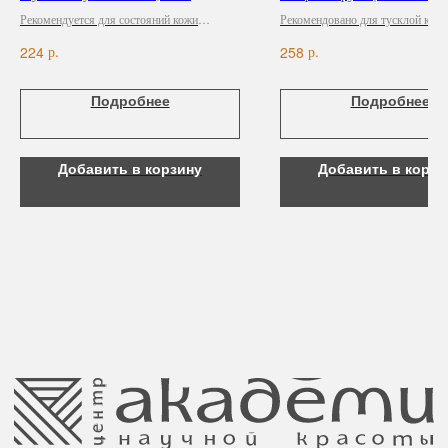
Для век
сияния кожи, 150 мл
Рекомендуется для состояний кожи
Рекомендовано для тусклой кожи
Для тела
обезвоженных и с недостатком питания.
неравномерной пигментацией.
Для рук и ногтей
р.
р.
224
258
Аксессуары
Подробнее
Подробнее
Контакты
8 (044) 567 03 57
Telegram
Добавить в корзину
Добавить в корзи
8 (029) 567 03 57
Инстаграм
a.n.k.14@mail.ru
Адрес: г. Минск,
ул. Гвардейская, 14
Публичная оферта
Ⓒ 2025 Все права защищены.
ООО Центр красоты “Академи”
Политика конфиденциальности
УНП: 192940578
Согласие на обработку персональных
Юридический адрес:
данных
220035 Республика Беларусь, г. Минск,
улица Гвардейская д. 14 пом. 39
Оплата и возврат
Обращение к руководтву
Отказ от рекламной рассылки
Поставщики
Свидетельство о регистрации выдано
Минским горисполкомом 11.07.2017