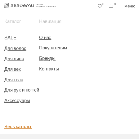
0
0
меню
Каталог
Навигация
О нас
SALE
Покупателям
Для волос
Бренды
Для лица
Контакты
Для век
Для тела
Для рук и ногтей
Аксессуары
Весь каталог