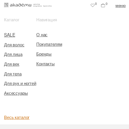
0
0
меню
Каталог
Навигация
О нас
SALE
Покупателям
Для волос
Бренды
Для лица
Контакты
Для век
Для тела
Для рук и ногтей
Аксессуары
Весь каталог