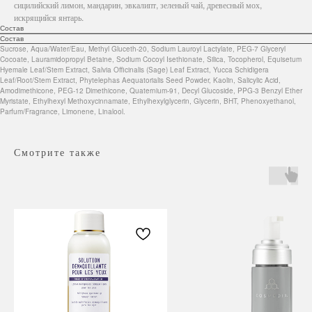
сицилийский лимон, мандарин, эвкалипт, зеленый чай, древесный мох,
искрящийся янтарь.
Состав
Состав
Sucrose, Aqua/Water/Eau, Methyl Gluceth-20, Sodium Lauroyl Lactylate, PEG-7 Glyceryl
Cocoate, Lauramidopropyl Betaine, Sodium Cocoyl Isethionate, Silica, Tocopherol, Equisetum
Hyemale Leaf/Stem Extract, Salvia Officinalis (Sage) Leaf Extract, Yucca Schidigera
Leaf/Root/Stem Extract, Phytelephas Aequatorialis Seed Powder, Kaolin, Salicylic Acid,
Amodimethicone, PEG-12 Dimethicone, Quaternium-91, Decyl Glucoside, PPG-3 Benzyl Ether
Myristate, Ethylhexyl Methoxycinnamate, Ethylhexylglycerin, Glycerin, BHT, Phenoxyethanol,
Parfum/Fragrance, Limonene, Linalool.
Смотрите также
Навигация
Каталог
Режим работы