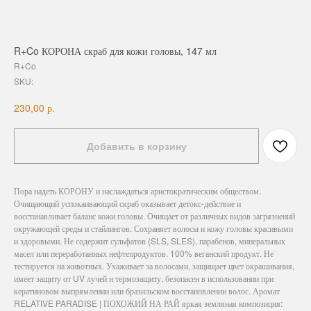
R+Co КОРОНА скраб для кожи головы, 147 мл
R+Co
SKU:
р.
230,00
Добавить в корзину
Пора надеть КОРОНУ и наслаждаться аристократическим обществом.
Очищающий успокаивающий скраб оказывает детокс-действие и
восстанавливает баланс кожи головы. Очищает от различных видов загрязнений
окружающей среды и стайлингов. Сохраняет волосы и кожу головы красивыми
и здоровыми. Не содержит сульфатов (SLS, SLES), парабенов, минеральных
масел или переработанных нефтепродуктов. 100% веганский продукт. Не
тестируется на животных. Ухаживает за волосами, защищает цвет окрашивания,
имеет защиту от UV лучей и термозащиту, безопасен в использовании при
кератиновом выпрямлении или бразильском восстановлении волос. Аромат
RELATIVE PARADISE | ПОХОЖИЙ НА РАЙ яркая земляная композиция: