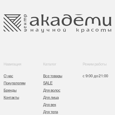
улица Гвардейская д. 14 пом. 39
Оплата и возврат
Обращение к руководтву
Отказ от рекламной рассылки
Поставщики
Свидетельство о регистрации выдано
Минским горисполкомом 11.07.2017
Интернет-магазин зарегистрирован
в Торговом реестре РБ
от 05.03.2026 №770900
Отдел торговли и услуг администрации
Центрального района Минска
+37517234 42 65
+37517272 53 46
Разработка сайта