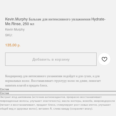
Kevin.Murphy Бальзам для интенсивного увлажнения Hydrate-
Me.Rinse, 250 мл
Kevin Murphy
SKU:
р.
135,00
Добавить в корзину
Кондиционер для интенсивного увлажнения подойдет и для сухих, и для
нормальных волос. Восстанавливает структуру волос по длине, помогает
напитать влагой и придать блеск.
Состав
Состав
Экстракт ягод шиповника (источник антиоксидантов, прекрасно восстанавливает
поврежденные волосы, улучшает эластичность), масла энотеры, жожоба, микроводоросли
(питают и восстанавливают, придают блеск, стимулируют рост новых клеток, улучшают
общий вид и здоровье волос), витамин A, слива какаду (сохраняет влагу).