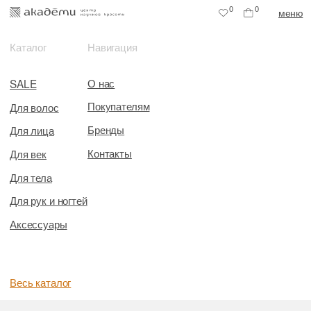
0
0
меню
Каталог
Навигация
О нас
SALE
Покупателям
Для волос
Бренды
Для лица
Контакты
Для век
Для тела
Для рук и ногтей
Аксессуары
Весь каталог