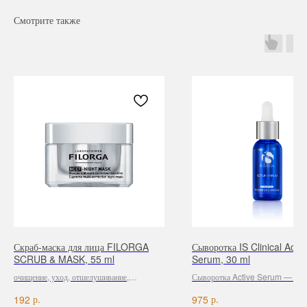
Смотрите также
Навигация
Каталог
Режим работы
О нас
Все товары
с 9:00 до 21:00
Покупателям
SALE
Скраб-маска для лица FILORGA
Сыворотка IS Clinical Activ
Бренды
Для волос
SCRUB & MASK, 55 ml
Serum, 30 ml
Контакты
Для лица
очищение, уход, отшелушивание,
Сыворотка Active Serum — сам
Для век
выравнивание тона
популярное средство бренда iS Cl
Для тела
р.
р.
192
975
Она уменьшает морщины и воспа